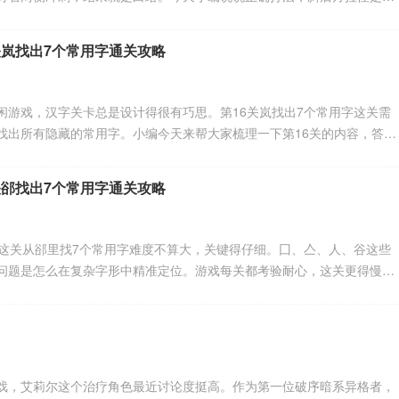
破盾，这货就没什么难度了。感兴趣的朋友跟着小编来看一下吧。
关岚找出7个常用字通关攻略
闲游戏，汉字关卡总是设计得很有巧思。第16关岚找出7个常用字这关需
找出所有隐藏的常用字。小编今天来帮大家梳理一下第16关的内容，答案
、凡、岚、凵这七个字。其中岚是本体不能忘，凵比较少见容易漏掉。感
一同来下文看看吧！
关郤找出7个常用字通关攻略
，这关从郤里找7个常用字难度不算大，关键得仔细。囗、亼、人、谷这些
问题是怎么在复杂字形中精准定位。游戏每关都考验耐心，这关更得慢下
通关技巧，把七个答案的位置都标注清楚了。感兴趣的小伙伴和小编一起
戏，艾莉尔这个治疗角色最近讨论度挺高。作为第一位破序暗系异格者，