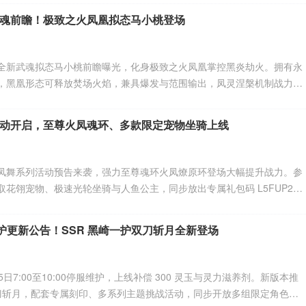
魂前瞻！极致之火凤凰拟态马小桃登场
全新武魂拟态马小桃前瞻曝光，化身极致之火凤凰掌控黑炎劫火。拥有永
，黑凰形态可释放焚场火焰，兼具爆发与范围输出，凤灵涅槃机制战力出
发素材，最终效果以游戏内实装为准。
动开启，至尊火凤魂环、多款限定宠物坐骑上线
凤舞系列活动预告来袭，强力至尊魂环火凤燎原环登场大幅提升战力。参
花翎宠物、极速光轮坐骑与人鱼公主，同步放出专属礼包码 L5FUP2，
多重福利一并解锁。
维护更新公告！SSR 黑崎一护双刀斩月全新登场
日7:00至10:00停服维护，上线补偿 300 灵玉与灵力滋养剂。新版本推
・双刀斩月，配套专属刻印、多系列主题挑战活动，同步开放多组限定角色、