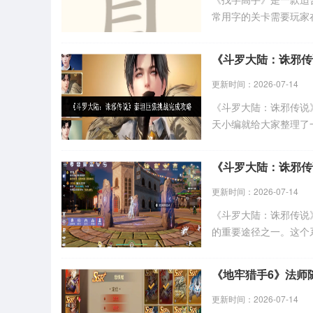
常用字的关卡需要玩家
目、吕、胃、昌、囗、
位置都标注清楚了，只
《斗罗大陆：诛邪传
更新时间：2026-07-14
《斗罗大陆：诛邪传说
天小编就给大家整理了
醒系统是核心环节，三
度都要兼顾，零氪玩家
《斗罗大陆：诛邪传
更新时间：2026-07-14
《斗罗大陆：诛邪传说
的重要途径之一。这个
编今天就把自己踩过的
编一同来下文看看吧！
《地牢猎手6》法师
更新时间：2026-07-14