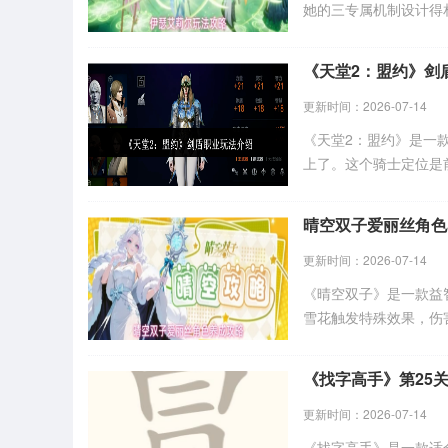
她的三专属机制设计得
三层还有明花彩效果。
趣的朋友和小编继续往
《天堂2：盟约》剑
更新时间：2026-07-14
《天堂2：盟约》是一
上了。这个骑士定位是
的，六维都有基础值。
体质作为副属性持续投
晴空双子爱丽丝角色
用户们和小编来看一下
更新时间：2026-07-14
《晴空双子》是一款益
雪花触发特殊效果，伤
包括特性选择、星级提
一起看看吧！
《找字高手》第25
更新时间：2026-07-14
《找字高手》是一款适