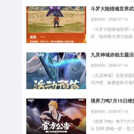
斗罗大陆猎魂世界武
更新时间：2026-07-14
《斗罗大陆猎魂世界》
烬、劫羽两大强力技能
众，相关技能演示为开
九灵神域赤焰主题活
更新时间：2026-07-14
《九灵神域》全新赤焰
与冲榜、纵横迷阵可领取
元宝、钻石、限定时装
境界刀鸣7月15日
更新时间：2026-07-14
《境界刀鸣》将于7月15
出 SSR 黑崎一护