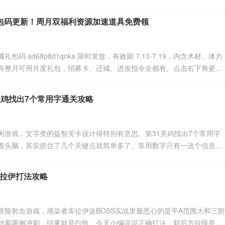
落、拼图、历练塔等丰富限时玩法同步上线。
包码更新！周月双福利资源加速道具免费领
码 ad68p8d1qnka 限时发放，有效期 7.13-7.19，内含木材、体力
有整月可用月度礼包，招募卡、迁城、进攻指令全都有。点击右下角更多
取，单角色仅限兑换一次，领主别错过。
关鸡找出7个常用字通关攻略
闲游戏，文字类的益智关卡设计得特别有意思。第31关鸡找出7个常用字
着头脑，其实抓住了几个关键点就简单多了。常用数字只有一这个信息很
，还有那个不常见的勹偏旁。今天小编把答案分享给大家，一、又、勺、
找准能过关。感到兴趣的朋友跟着小编深入了解一下吧！
拉伊打法攻略
冒险射击游戏，感染者库拉伊这BOSS实战里最恶心的是平A范围大和三阶
对着两侧冲刺，结果就是白给。今天小编说说正确打法，斜后方拉怪是精