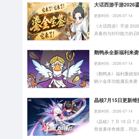
大话西游手游202
更新时间：2026-07-14
《大话西游》手游 20
具毒伤与封印能力的召唤
日更新后可在北俱除魔
鹅鸭杀全新福利来袭
更新时间：2026-07-14
《鹅鸭杀》福利重磅加
鹕小金库功能属实来袭
动细则可查看官方详情
晶核7月15日更新
更新时间：2026-07-14
《晶核》7 月 15 日
骨迷巢传奇难度，同步
冒险，同时优化寄售行