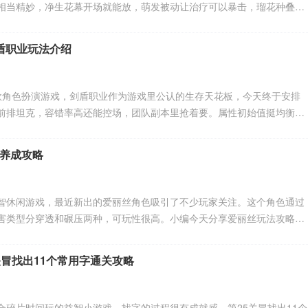
相当精妙，净生花幕开场就能放，萌发被动让治疗可以暴击，瑠花种叠满
小编体验后发现，这角色的强度上限取决于技能加点的分配策略。感到兴
下看吧。
盾职业玩法介绍
款角色扮演游戏，剑盾职业作为游戏里公认的生存天花板，今天终于安排
前排坦克，容错率高还能控场，团队副本里抢着要。属性初始值挺均衡
加点的核心思路就是堆力量保证输出，攻击命中和格挡概率要重点提升，
入能显著扩大血量上限。技能配置方面挑衅和盾击是核心组合。感兴趣的
养成攻略
吧。
智休闲游戏，最近新出的爱丽丝角色吸引了不少玩家关注。这个角色通过
害类型分穿透和碾压两种，可玩性很高。小编今天分享爱丽丝玩法攻略，
升和阵容搭配，完整覆盖了这个角色的养成思路。感兴趣的朋友们与小编
关冒找出11个常用字通关攻略
合碎片时间玩的益智小游戏，找字的过程很有成就感。第25关冒找出11个