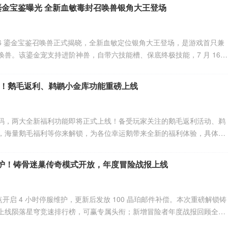
6鎏金宝鉴曝光 全新血敏毒封召唤兽银角大王登场
26 鎏金宝鉴召唤兽正式揭晓，全新血敏定位银角大王登场，是游戏首只兼
兽。该鎏金宠支持进阶神兽，自带六技能槽、保底终极技能，7 月 16
、召唤兽比斗免费试用，独特机制打造全新封印毒流玩法。
！鹅毛返利、鹈鹕小金库功能重磅上线
码，两大全新福利功能即将正式上线！备受玩家关注的鹅毛返利活动、鹈
，海量鹅毛福利等你来解锁，为各位幸运鹅带来全新的福利体验，具体活
图片。
维护！铸骨迷巢传奇模式开放，年度冒险战报上线
 7 点开启 4 小时停服维护，更新后发放 100 晶珀邮件补偿。本次重磅解锁铸
上线陨落星穹竞速排行榜，可赢专属头衔；新增冒险者年度战报回顾全年
预购机制、修复副本显示 bug，团本相关特权与教学功能同步补充。