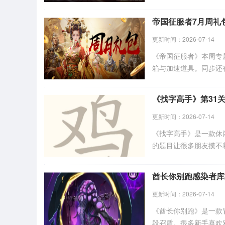
刻印卡池，还有双倍掉
帝国征服者7月周礼
更新时间：2026-07-14
《帝国征服者》本周专属礼包
箱与加速道具。同步还
找到兑换码入口即可领
《找字高手》第31
更新时间：2026-07-14
《找字高手》是一款休
的题目让很多朋友摸不
关键，本体鸡字不能忘
乌、鸟、鸡、勹，照着
酋长你别跑感染者库
更新时间：2026-07-14
《酋长你别跑》是一款
段召盾。很多新手喜欢