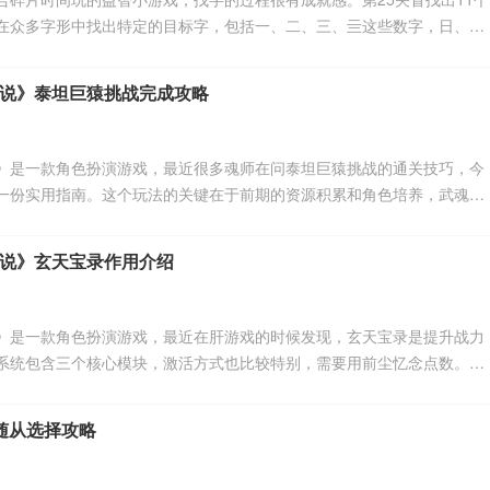
在众多字形中找出特定的目标字，包括一、二、三、亖这些数字，日、
旦等形状相近的汉字，以及容易被忽略的冒本体字。小编把每个字的准确
要按顺序描黑就能顺利通关。感兴趣的网友与小编深入了解一下吧。
说》泰坦巨猿挑战完成攻略
》是一款角色扮演游戏，最近很多魂师在问泰坦巨猿挑战的通关技巧，今
一份实用指南。这个玩法的关键在于前期的资源积累和角色培养，武魂觉
次共鸣之后能百分百触发自选机制。任务升级方面，主线支线日常三个维
记得把黄金赞助体验日卡拿满。感兴趣的网友们与小编继续往下看吧。
说》玄天宝录作用介绍
》是一款角色扮演游戏，最近在肝游戏的时候发现，玄天宝录是提升战力
系统包含三个核心模块，激活方式也比较特别，需要用前尘忆念点数。小
坑总结一下，给大家说说怎么高效利用这个系统。感到兴趣的网友们与小
随从选择攻略