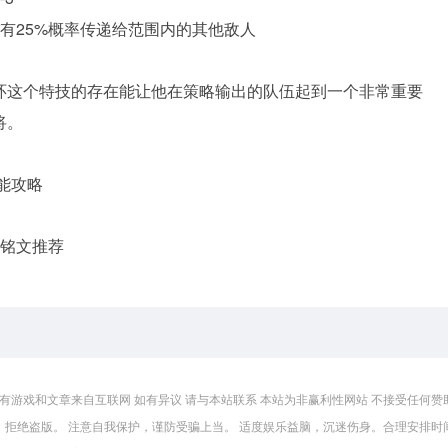
有25%概率传递给范围内的其他敌人
环这个特技的存在能让他在策略输出的队伍起到一个非常重要
将。
能攻略
佳铭文推荐
有游戏和文章来自互联网 如有异议 请与本站联系 本站为非赢利性网站 不接受任何赞助
，拒绝盗版。 注意自我保护，谨防受骗上当。 适度娱乐益脑，沉迷伤身。合理安排时