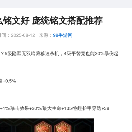
么铭文好 庞统铭文搭配推荐
间：2025-08-12
来源：
98手游网
排？5级隐匿无双暗藏移速杀机，4级平替竟也能20%暴伤起
+0.5%
4%/暴击效果+20%/最大生命+135/物理护甲穿透+38