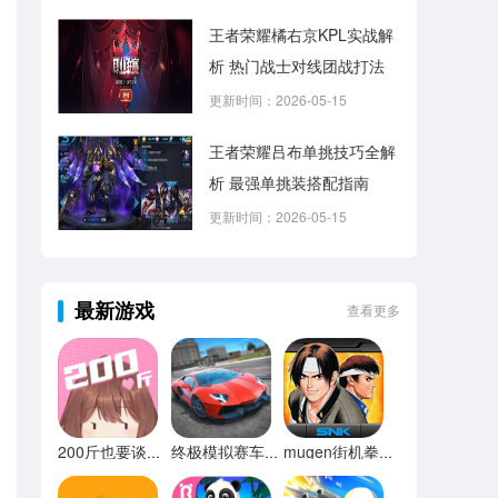
王者荣耀橘右京KPL实战解
析 热门战士对线团战打法
更新时间：2026-05-15
王者荣耀吕布单挑技巧全解
析 最强单挑装搭配指南
更新时间：2026-05-15
最新游戏
查看更多
200斤也要谈恋爱免广告
终极模拟赛车无限金币
mugen街机拳皇97