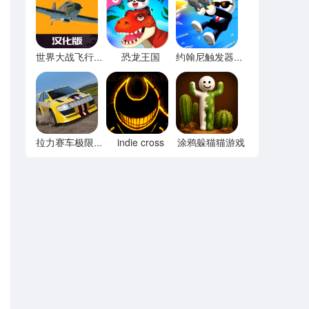
恐龙王国
世界大战飞行模拟器内置菜单
约翰尼触发器无限宝石
indie cross
涂鸦躲猫猫游戏
拉力赛车极限竞速内置菜单