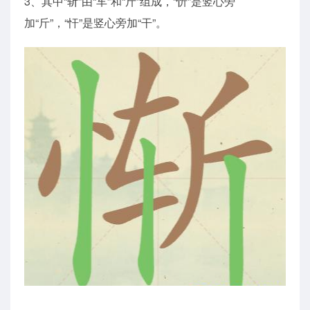
3、其中“斩”由“车”和“斤”组成，“忻”是竖心旁
加“斤”，“忓”是竖心旁加“干”。