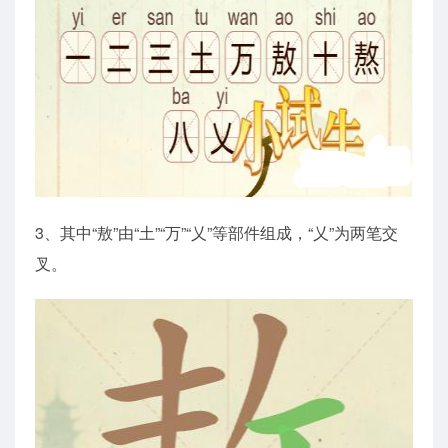
3、其中“敖”由“土”“万”“乂”等部件组成，“乂”为两笔交
叉。