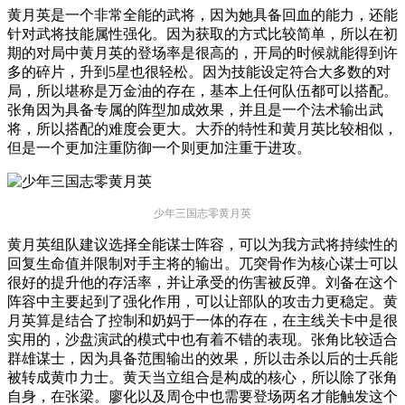
黄月英是一个非常全能的武将，因为她具备回血的能力，还能
针对武将技能属性强化。因为获取的方式比较简单，所以在初
期的对局中黄月英的登场率是很高的，开局的时候就能得到许
多的碎片，升到5星也很轻松。因为技能设定符合大多数的对
局，所以堪称是万金油的存在，基本上任何队伍都可以搭配。
张角因为具备专属的阵型加成效果，并且是一个法术输出武
将，所以搭配的难度会更大。大乔的特性和黄月英比较相似，
但是一个更加注重防御一个则更加注重于进攻。
少年三国志零黄月英
黄月英组队建议选择全能谋士阵容，可以为我方武将持续性的
回复生命值并限制对手主将的输出。兀突骨作为核心谋士可以
很好的提升他的存活率，并让承受的伤害被反弹。刘备在这个
阵容中主要起到了强化作用，可以让部队的攻击力更稳定。黄
月英算是结合了控制和奶妈于一体的存在，在主线关卡中是很
实用的，沙盘演武的模式中也有着不错的表现。张角比较适合
群雄谋士，因为具备范围输出的效果，所以击杀以后的士兵能
被转成黄巾力士。黄天当立组合是构成的核心，所以除了张角
自身，在张梁。廖化以及周仓中也需要登场两名才能触发这个