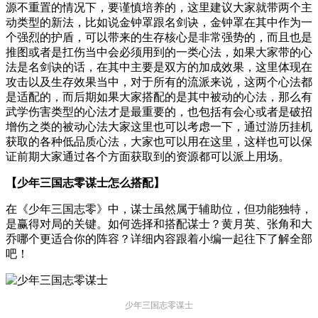
源不重置的情况下，要谨慎培养的，这里建议大家就带两个主
动类型的新法，比如说金钟罩跟名剑诀，金钟罩在其中作为一
个强烈的护盾，可以带来的生存核心是非常强势的，而且也是
推图或者是扛伤当中会必须用到的一类心法，如果大家带的心
法是名剑诀的话，在其中主要是双方的加成效果，这里体现在
攻击以及生存效果当中，对于所有的流派来说，这两个心法都
是适配的，而后期如果大家搭配的是其中被动的心法，那么有
武学伤害类型的心法才是最重要的，也包括有会心或者是破招
增伤之类的被动心法大家这里也可以考虑一下，通过游历挂机
获取的各种低品质心法，大家也可以用在这里，这样也可以保
证前期大家通过各个方面获取到的资源都可以派上用场。
【少年三国志零谋士怎么搭配】
在《少年三国志零》中，谋士虽然属于辅助位，但功能独特，
是赢得对局的关键。如何选择和搭配谋士？黄月英、张角和大
乔哪个更适合你的阵容？详细内容跟着小编一起往下了解全部
吧！
少年三国志零谋士