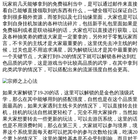
玩家前几天能够拿到的免费福利当中，是可以通过邮件来直接
看自己能够直接领取到的东西有什么，一键全领可以保证自己
拿到很多额外资源，而签到以及七日仙缘里面，大家也是可以
拿到自身挂机加速的各种功法碎片，包括新手礼包里面如果是
免费福利或者是联动福利的话，大家也可以直接进行获取，以
及各种抽奖劵的赠送大家是一定要拿的，另外对于零氪玩家而
言，不卡关的主线才是大家最重要的，这里优先去冲主线的时
候，过关也是不用追求满星，因为解锁玩法才是其中最重要的
一个关键节点，大家打到9-20的情况下就可以解锁各种达到红
色品质的武学，这是游戏当中比较高品质的武学，在其中拿到
此类武学的情况下，可以搭配出来的流派强度自然会更高。
如果大家解锁了19-20的话，这里可以解锁的是金色的顶级武
学，那么在其中能够用到的搭配强度，自然也是在这个品质里
面最高的，如果大家遇到主线卡关的情况下，可以直接转去挂
机，挂机的玩法自然就更轻松了，完全不用大家操作，当然如
果大家想要转去一些更新的玩法，可以去游历系统，这里的话
也是不用浪费时间，那么在第三天，大家就可以参与境界，境
界这个系统里面每天都可以把其中的参与次数给拉满，吃满20
个萝卜的情况下，这里的属性基本是不会受到影响，而且对于