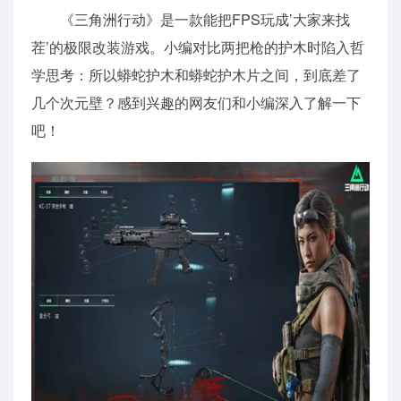
《三角洲行动》是一款能把FPS玩成’大家来找
茬’的极限改装游戏。小编对比两把枪的护木时陷入哲
学思考：所以蟒蛇护木和蟒蛇护木片之间，到底差了
几个次元壁？感到兴趣的网友们和小编深入了解一下
吧！