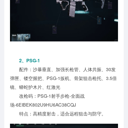
2、PSG-1
配件：沙暴垂直、加强长枪管、人体共振、30发
弹匣、镂空握把、PSG-1扳机、骨架狙击枪托、3.5倍
镜、蟒蛇护木片、红激光
改枪码：PSG-1射手步枪-全面战
场-6EIBEK802U9HU6AC38CQJ
特点：高精度射击，适合远程狙击与防守。