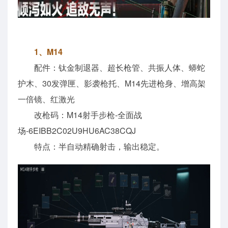
1、M14
配件：钛金制退器、超长枪管、共振人体、蟒蛇
护木、30发弹匣、影袭枪托、M14先进枪身、增高架
一倍镜、红激光
改枪码：M14射手步枪-全面战
场-6EIBB2C02U9HU6AC38CQJ
特点：半自动精确射击，输出稳定。