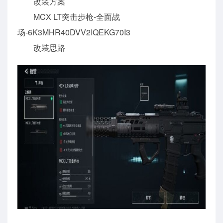
改装方案
MCX LT突击步枪-全面战
场-6K3MHR40DVV2IQEKG70I3
改装思路