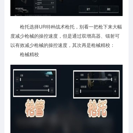
枪托选择UR特种战术枪托，别看一把枪下来大幅
度减少枪械的操控速度，但是通过双增高器、镭射可
以有效减少枪械的操控速度，其次再是枪械精校：
枪械精校