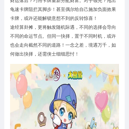
财运落后？巧用卡牌重新分配财富。对手领先？甩出
龟速卡牌阻拦其脚步！甚至偶尔给自己施加负面效果
卡牌，或许还能解锁意想不到的反转惊喜！
途经算卦摊，更将触发随机际遇，不同的选择会导向
不同的命运节点。但同一抉择，置于不同时机，或许
也会走向截然不同的道路！一念之差，境遇万千，如
何做出抉择，还需侠士细细思忖！