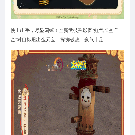
侠士出手，尽显阔绰！全新武技殊影图“虹气长空·千
金”对目标甩出金元宝，挥掷破敌，豪气十足！