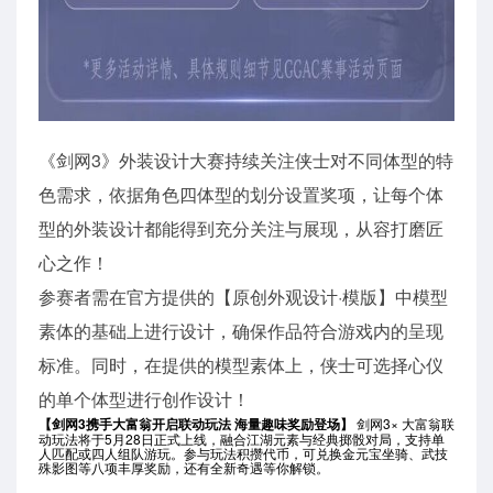
《剑网3》外装设计大赛持续关注侠士对不同体型的特
色需求，依据角色四体型的划分设置奖项，让每个体
型的外装设计都能得到充分关注与展现，从容打磨匠
心之作！
参赛者需在官方提供的【原创外观设计·模版】中模型
素体的基础上进行设计，确保作品符合游戏内的呈现
标准。同时，在提供的模型素体上，侠士可选择心仪
的单个体型进行创作设计！
【剑网3携手大富翁开启联动玩法 海量趣味奖励登场】
剑网3× 大富翁联
动玩法将于5月28日正式上线，融合江湖元素与经典掷骰对局，支持单
人匹配或四人组队游玩。参与玩法积攒代币，可兑换金元宝坐骑、武技
殊影图等八项丰厚奖励，还有全新奇遇等你解锁。