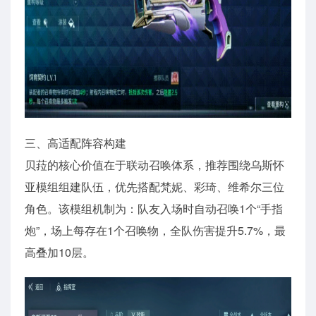
三、高适配阵容构建
贝菈的核心价值在于联动召唤体系，推荐围绕乌斯怀
亚模组组建队伍，优先搭配梵妮、彩琦、维希尔三位
角色。该模组机制为：队友入场时自动召唤1个“手指
炮”，场上每存在1个召唤物，全队伤害提升5.7%，最
高叠加10层。