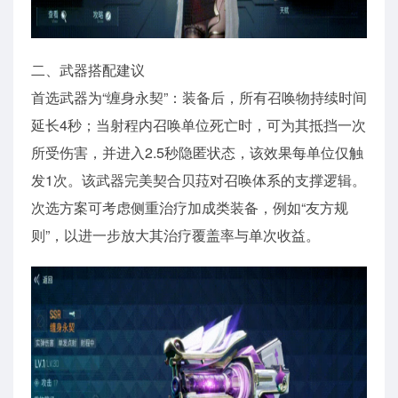
二、武器搭配建议
首选武器为“缠身永契”：装备后，所有召唤物持续时间
延长4秒；当射程内召唤单位死亡时，可为其抵挡一次
所受伤害，并进入2.5秒隐匿状态，该效果每单位仅触
发1次。该武器完美契合贝菈对召唤体系的支撑逻辑。
次选方案可考虑侧重治疗加成类装备，例如“友方规
则”，以进一步放大其治疗覆盖率与单次收益。