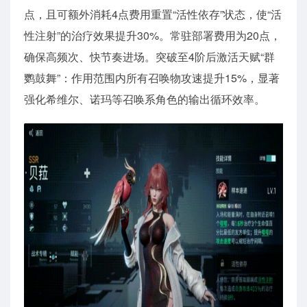
点，且可额外消耗4点费用重置“活性依存”状态，使“活
性注射”的治疗效果提升30%。常驻部署费用为20点，
确保高频次、快节奏进场。突破至4阶后激活天赋“群
鹦鼓舞”：作用范围内所有召唤物攻速提升15%，显著
强化希维尔、诺玛等召唤系角色的输出循环效率。