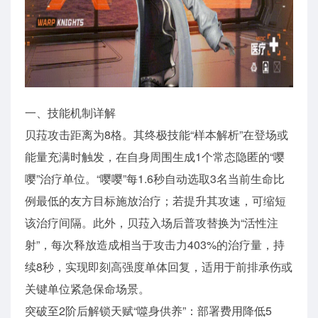
一、技能机制详解
贝菈攻击距离为8格。其终极技能“样本解析”在登场或
能量充满时触发，在自身周围生成1个常态隐匿的“嘤
嘤”治疗单位。“嘤嘤”每1.6秒自动选取3名当前生命比
例最低的友方目标施放治疗；若提升其攻速，可缩短
该治疗间隔。此外，贝菈入场后普攻替换为“活性注
射”，每次释放造成相当于攻击力403%的治疗量，持
续8秒，实现即刻高强度单体回复，适用于前排承伤或
关键单位紧急保命场景。
突破至2阶后解锁天赋“噬身供养”：部署费用降低5