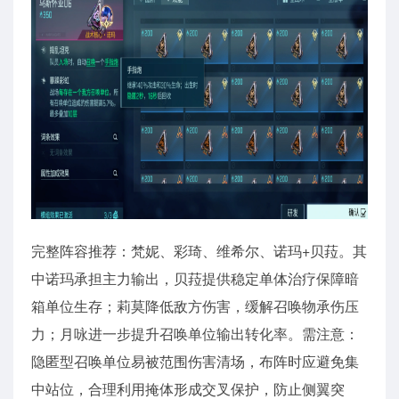
完整阵容推荐：梵妮、彩琦、维希尔、诺玛+贝菈。其
中诺玛承担主力输出，贝菈提供稳定单体治疗保障暗
箱单位生存；莉莫降低敌方伤害，缓解召唤物承伤压
力；月咏进一步提升召唤单位输出转化率。需注意：
隐匿型召唤单位易被范围伤害清场，布阵时应避免集
中站位，合理利用掩体形成交叉保护，防止侧翼突