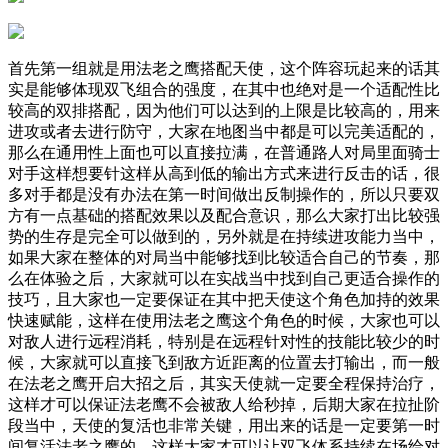
首先第一组就是用法老之鹰搭配天使，这个阵容玩起来的话其
实是能够体现双飞组合的强度，在其中也绝对是一个适配性比
较高的双排搭配，因为他们可以达到的上限是比较高的，用来
进攻或者去进行防守，大家在地图当中都是可以完美适配的，
那么在通用性上面也可以直接拉满，在普通路人对局里面骑士
对手这样想要针这样从高到低的输出方式来进行反击的话，很
多对手都是没有办法在第一时间做出反制操作的，所以只要双
方有一点基础的搭配效果以及配合意识，那么大家打出比较强
势的生存是完全可以做到的，另外就是在持续进攻能力当中，
如果大家在整体的对局当中能够找到比较适合自己的节奏，那
么在体验之后，大家就可以在实战当中找到自己更适合操作的
技巧，且大家也一定要保证在其中把天使这个角色加持的效果
快速赋能，这样在使用法老之鹰这个角色的时候，大家也可以
对敌人进行远程消耗，特别是在远程针对性的技能比较少的时
候，大家就可以直接飞到敌方近距离的位置去打输出，而一般
在法老之鹰开启大招之后，其实天使就一定要全程保持治疗，
这样才可以保证法老鹰不会被敌人给秒掉，后期大家在拉扯阶
段当中，天使的复活也非常关键，用出来的话是一定要第一时
间复活法老之鹰的，这样大家才可以让双飞体系持续在场给对