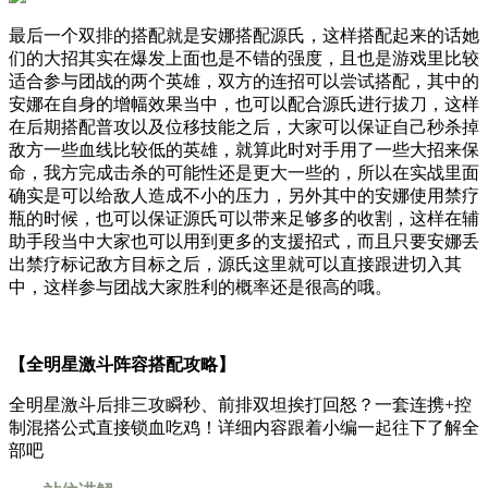
最后一个双排的搭配就是安娜搭配源氏，这样搭配起来的话她
们的大招其实在爆发上面也是不错的强度，且也是游戏里比较
适合参与团战的两个英雄，双方的连招可以尝试搭配，其中的
安娜在自身的增幅效果当中，也可以配合源氏进行拔刀，这样
在后期搭配普攻以及位移技能之后，大家可以保证自己秒杀掉
敌方一些血线比较低的英雄，就算此时对手用了一些大招来保
命，我方完成击杀的可能性还是更大一些的，所以在实战里面
确实是可以给敌人造成不小的压力，另外其中的安娜使用禁疗
瓶的时候，也可以保证源氏可以带来足够多的收割，这样在辅
助手段当中大家也可以用到更多的支援招式，而且只要安娜丢
出禁疗标记敌方目标之后，源氏这里就可以直接跟进切入其
中，这样参与团战大家胜利的概率还是很高的哦。
【全明星激斗阵容搭配攻略】
全明星激斗后排三攻瞬秒、前排双坦挨打回怒？一套连携+控
制混搭公式直接锁血吃鸡！详细内容跟着小编一起往下了解全
部吧