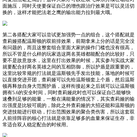
面施压，同时天使要保证自己的增伤跟治疗效果是可以灵活切
换的，这样才能把法老之鹰的输出能力拉到最大哦。
第二各搭配大家可以尝试更加强势一点的组合，这个搭配就是
查莉娅搭配温斯顿的双前排效果，前期拿来上分的话是完全没
有问题的，而且这整套组合里面大家的操作门槛也没有很高，
所以不管是什么样的玩家选这两名英雄都能配合的比较好，只
要不是故意放水，这里在打出效果的时候，其实参与实战大家
就要配合好两名英雄之间的互相防御，所以护盾是跟重要的，
这里比较常规的打法就是温斯顿先手发出技能，落地的时候可
以直接突进开团，查莉娅可以先给温斯顿套上个盾，然后温斯
顿再释放自身大范围护盾，这样衔接起来之后就可以让温斯顿
拥有5.6的安全时间，同时查莉娅此时也可以保证自己能够快
速叠到足够的能量，一般在满能量的情况下，其实查莉娅的输
出强度是比较可观的，除此之外查莉娅的大招还能和温斯顿的
突进技能进行联动，打出范围效果的聚合类伤害，所以这套双
人前排阵容的核心打法就是依靠足够多的血量来保证生存，非
常适合双人稳定配合的时候用。