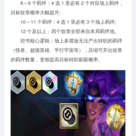
8～9 个羁绊：4 选 1 里必有 2 个对应场上羁绊，
目标纹章概率大幅提升;
10～11 个羁绊：4 选 1 里必有 3 个场上羁绊;
12 个及以上：四个纹章全部来自本局羁绊池。
控书核心逻辑：场上多摆放无法产出转职的羁绊
（怪兽、超级英雄、平行宇宙等），压缩可开出纹章
的羁绊数量，变相提高目标转职刷新概率。