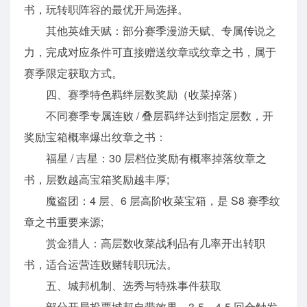
书，玩转职阵容的最优开局选择。
其他英雄天赋：部分赛季漫游天赋、专属传说之
力，完成对应条件可直接赠送纹章或纹章之书，属于
赛季限定获取方式。
四、赛季特色羁绊层数奖励（收菜掉落）
不同赛季专属连败 / 叠层羁绊达到指定层数，开
奖励宝箱概率爆出纹章之书：
福星 / 吉星：30 层档位奖励有概率掉落纹章之
书，层数越高宝箱奖励越丰厚;
魔盗团：4 层、6 层高阶收菜宝箱，是 S8 赛季纹
章之书重要来源;
赏金猎人：高层数收菜战利品有几率开出转职
书，适合运营连败赌转职玩法。
五、城邦机制、选秀与特殊事件获取
部分开局投票城邦自带效果，3-5、4-5 回合触发