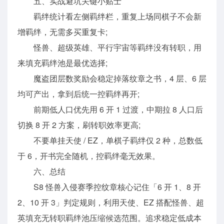
五、实战避坑关键小贴士
羁绊统计看左侧羁绊栏，重复上场同棋子不会新
增羁绊，无需多买重复卡;
怪兽、超级英雄、平行宇宙等羁绊没有转职，用
来填充羁绊池是最优选择;
魔盗团层数奖励会稳定掉落纹章之书，4 层、6 层
均可产出，拿到后统一控羁绊再开;
前期低人口优先用 6 开 1 过渡，中期拉 8 人口后
切换 8 开 2 方案，刷转职效率更高;
不要单挂天使 / EZ，单棋子羁绊仅 2 种，总数低
于 6，开书完全随机，控羁绊毫无效果。
六、总结
S8 怪兽入侵赛季控纹章核心记住「6 开 1、8 开
2、10 开 3」判定规则，利用天使、EZ 搭配怪兽、超
英填充无转职羁绊池压缩候选范围。追求稳定低成本