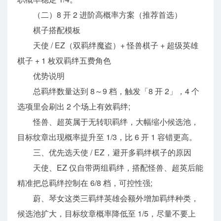
（二）8 开 2 进阶高概率方案（推荐首选）
棋子搭配模板
天使 / EZ（双羁绊魔盗）+ 怪兽棋子 + 超级英雄
棋子 + 1 枚双羁绊五费角色
优势说明
总羁绊数量达到 8～9 档，触发「8 开 2」，4 个
选项里会刷出 2 个场上有效羁绊;
怪兽、超英属于无转职羁绊，大幅缩小候选池，
目标纹章出现概率提升至 1/3，比 6 开 1 容错更高。
三、优先选天使 / EZ，避开多羁绊棋子的原因
天使、EZ 仅自带两组羁绊，搭配怪兽、超英后能
精准把总羁绊控制在 6/8 档，可控性强;
蔚、琴女这类三羁绊英雄会额外增加羁绊种类，
候选池扩大，目标纹章概率降低至 1/5，尽量不要上