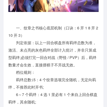
一、纹章之书核心底层机制（口诀：6 开 1 8 开 2
10 开 3）
判定依据：以上一回合棋盘所有羁绊总数为准，
激活、未点亮的灰色羁绊全部计入统计，并非只算成
型羁绊;必须打完一回合对战（野怪 / PVP）后，羁绊
数量才会生效，直接摆棋子不开战无效。
档位规则：
羁绊总数≤5：4 个纹章选项完全随机，无定向羁
绊，不推荐此时开书;
6～7 个羁绊：4 选 1 里必有 1 个来自上回合棋盘
羁绊，其余随机;