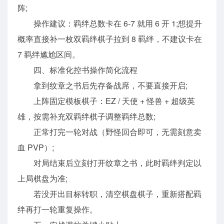
阵;
操作建议：羁绊总数卡在 6-7 就用 6 开 1;想提升
概率直接补一枚双羁绊棋子拉到 8 羁绊，不建议卡在
7 羁绊尴尬区间。
四、标准化控书操作简化流程
拿到纹章之书后先存备战席，不要直接开启;
上阵固定模板棋子：EZ / 天使 + 怪兽 + 超级英
雄，按需补充双羁绊棋子调整羁绊总数;
正常打完一轮对战（野怪回合即可，无需刻意卖
血 PVP）;
对局结束后立刻打开纹章之书，此时羁绊判定以
上局棋盘为准;
若没开出目标转职，清空棋盘棋子，重新搭配羁
绊再打一轮重复操作。