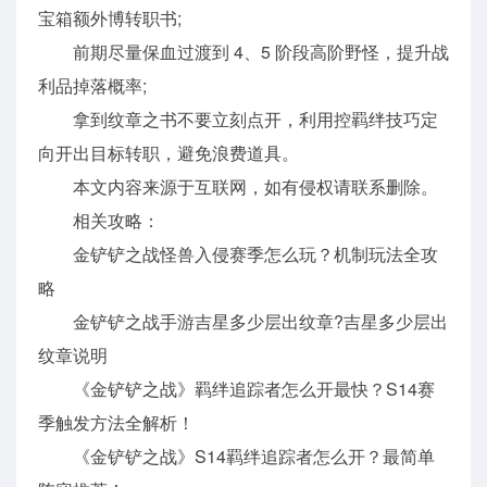
宝箱额外博转职书;
前期尽量保血过渡到 4、5 阶段高阶野怪，提升战
利品掉落概率;
拿到纹章之书不要立刻点开，利用控羁绊技巧定
向开出目标转职，避免浪费道具。
本文内容来源于互联网，如有侵权请联系删除。
相关攻略：
金铲铲之战怪兽入侵赛季怎么玩？机制玩法全攻
略
金铲铲之战手游吉星多少层出纹章?吉星多少层出
纹章说明
《金铲铲之战》羁绊追踪者怎么开最快？S14赛
季触发方法全解析！
《金铲铲之战》S14羁绊追踪者怎么开？最简单