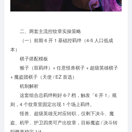
二、两套主流控纹章实操策略
（一）前期 6 开 1 基础控羁绊（4-5 人口低成
本）
棋子搭配模板
猴子（双羁绊）+ 任意怪兽棋子 + 超级英雄棋子
+ 魔盗团棋子（天使 / EZ 首选）
机制解析
这套组合总羁绊刚好 6-7 档，触发「6 开 1」规
则，4 个纹章里固定出现 1 个场上羁绊。
怪兽、超级英雄无对应转职，仅剩下决斗、魔
盗、机甲、护卫四类可产出纹章，目标魔盗 / 决斗转
职概率稳定 1/4。