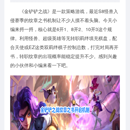
《金铲铲之战》是一款策略游戏，最近S8怪兽入
侵赛季的纹章之书机制让不少人摸不着头脑。今天小
编来捋一捋，核心就是6开1、8开2、10开3这个规
律。利用怪兽、超级英雄等无转职羁绊填充棋盘，配
合天使或EZ这类双羁绊棋子控制总数，打完对局再开
书，转职纹章的出现概率能稳定提升不少。感到兴趣
的小伙伴和小编来看一下吧。