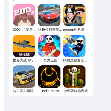
200斤也要谈恋爱免广告
终极模拟赛车无限金币
mugen街机拳皇97
恐龙王国
世界大战飞行模拟器内置菜单
约翰尼触发器无限宝石
indie cross
涂鸦躲猫猫游戏
拉力赛车极限竞速内置菜单