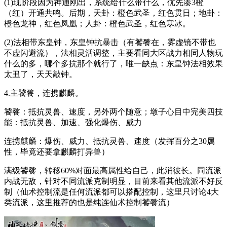
(1)现阶段因为神通刚出，系统给什么带什么，优先凑3橙
（红）开通共鸣。后期，天卦：橙色武圣，红色贯日；地卦：
橙色龙神，红色凤凰；人卦：橙色武圣，红色寒冰。
(2)法相带东皇钟，东皇钟抗暴击（有饕餮在，雾虚镜不带也
不虚闪避流），法相灵活调整，主要看同大区战力相同人物玩
什么的多，哪个多抗那个就行了，唯一缺点：东皇钟法相效果
太丑了，天天敲钟。
4.主饕餮，连携麒麟。
饕餮：抵抗灵兽、速度，另外两个随意；墩子心目中完美四技
能：抵抗灵兽、加速、强化爆伤、威力
连携麒麟：爆伤、威力、抵抗灵兽、速度（发挥百分之30属
性，毕竟还要拿麒麟打异兽）
满级饕餮，转移60%对面最高属性给自己，此消彼长。同流派
内战无敌，针对不同流派克制明显，目前来看其他流派不好反
制（仙术控制流是任何流派都可以搭配控制，这里只讨论4大
类流派，这里推荐的也是纯连仙术控制饕餮流）