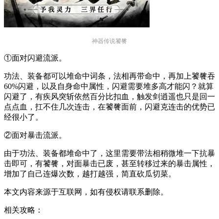
神器传说饕餮
①面对闪避流派。
功法、装备都可以堆命中词条，法相再带命中，再加上饕餮吞
60%闪避，以及自身命中属性，闪避需要堆多高才能闪？就算
闪避了，有疾风突斩依然百分比扣血，触发剑逍遥也只是回一
点点血，扛不住几次连击，在饕餮面前，闪避克连击的优势已
经很小了。
②面对暴击流派。
由于功法、装备都堆命中了，这里需要带法相稍微堆一下抗暴
击即可，有饕餮，对面暴击已废，甚至转移过来的暴击属性，
增加了自己连爆次数，越打越强，简直砍瓜切菜。
本文内容来源于互联网，如有侵权请联系删除。
相关攻略：