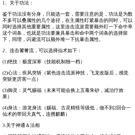
1、关于功法：
鉴于功法没有分身，只能选一套，需要注意的是，功法是为数
不多可以叠属性的几个途径，在主属性盯紧暴击的同时，可以
同时选择其他重要属性，这里连击流派需要额外盯一下命中率
这个词条，也就是功法要兼具暴击和命中两个词条的选择留
下，同理，闪避流可以额外堆一下抗暴击属性。
2、连击饕餮流，可以选择仙术如下：
(1)绝技：极度深寒（技能机制独一档）
(2)心法：疾风突斩（紫色连击流派神技，飞龙改版后，感觉
突斩更厉害一点）
(3)御灵：灵气赐福（未来可能会换上五毒朱砂，减治疗效
果）
(4)身法：游龙身法（赐福、古灵精怪等级低，做不到2回合一
仙术的带回天真气，连携麒麟）
3.关于神通＆法相