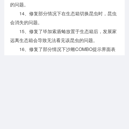
的问题。
14、修复部分情况下在生态箱切换昆虫时，昆虫
会消失的问题。
15、修复了毕加索盾蝽放置于生态箱后，发展家
远离生态箱会导致无法看见该昆虫的问题。
16、修复了部分情况下沙雕COMBO提示界面表
现错误的问题。
17、修复了欧洲鲶鱼，真蛸在鱼缸中容易穿模的
问题。
18、修复了潮流季“填满众筹箱！”、“潮流回忆”任
务中，因发展家自身的众筹箱已被其他发展家填满而
无法打开，导致任务无法完成的问题。
19、修复了玫瑰花园推车上的食物无法通过手持
平板电脑选中的问题。