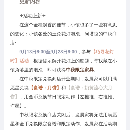
更新内容
✦活动上新✦
在这个金桂飘香的佳节，小镇也多了一些有意思
的变化：小镇各处的玉兔花灯泡泡、阿塔拉的中秋商
店~
9月13日6:00至9月28日6:00
，参与
【巧寻花灯
时】活动
，根据提示解开花灯上的谜题，寻找藏在小
镇角落里的泡泡，即可获得
中秋限定家具
。
在中秋限定兑换商店开业期间，发展家可以用满
愿星兑换
【食谱：月饼】
和
【食谱：奶黄流心大月
饼】
，用金币兑换节日限定动作【左推推、右推推、
许愿】。
中秋限定兑换商店关闭后，发展家将无法用满愿
星和金币兑换限定食谱和限定动作。发展家在活动期