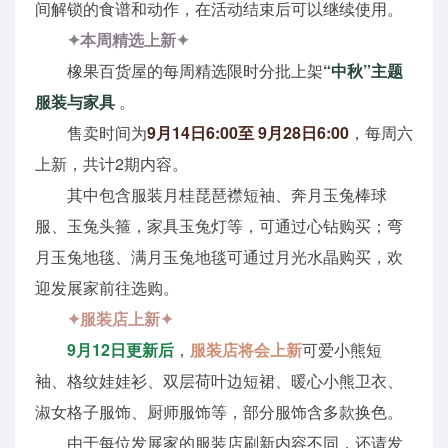
间解锁的食谱和动作，在活动结束后可以继续使用。
✦本周精选上新✦
橡果百货屋的每周精选限时分批上架
“中秋”主题
服装与家具
。
售卖时间为
9月14日6:00至 9月28日6:00
，每周六
上新，共计2期内容。
其中包含服装月桂琵琶襟短袖、奔月玉兔棒球
服、玉兔头箍，家具玉兔灯等，可通过心钻购买；弯
月玉兔地毯、满月玉兔地毯可通过月光水晶购买，欢
迎发展家前往选购。
✦服装店上新✦
9月12日更新后
，
服装店将会上新
可爱小熊短
袖、格纹娃娃衫、双层荷叶边短裙、暖心小熊卫衣、
淑女格子服饰、厨师服饰等，部分服饰含多款换色。
由于每位发展家的服装店刷新内容不同，还请发