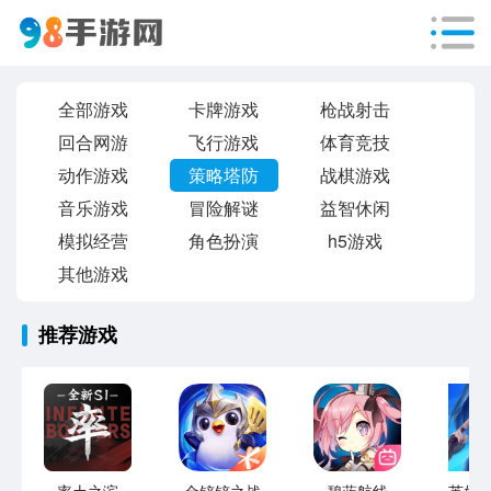
全部游戏
卡牌游戏
枪战射击
回合网游
飞行游戏
体育竞技
动作游戏
策略塔防
战棋游戏
音乐游戏
冒险解谜
益智休闲
模拟经营
角色扮演
h5游戏
其他游戏
推荐游戏