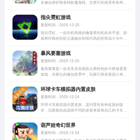
名修仙者铲除各种妖魔鬼怪。在梦幻剑侠里有各种法
宝等你去选择使用，丰富的强化效果可以让你自由选
择，各种各样的挑战会给你新的体验，更多好玩的模
指尖霓虹游戏
式可以给你不一样的乐趣，不断消灭更多的敌人来感
受最解压的割草过程吧...
更新时间：2025-12-25
指尖霓虹，一款街机风格的像素类街机砍杀手游。游
戏将经典的街机元素融合到现代风的割草战斗当中，
用炫酷的霓虹特效呈现在大家面前，带给玩家们视觉
上的极致体验！游戏中玩家们可以通过无止尽的战斗
暴风要塞游戏
来收集各种炫酷的武器，不断强化自身能力，获得源
源不断的积分！ 游戏...
更新时间：2025-12-25
暴风要塞是一款非常具有国风古典特色的卡牌放置类
游戏，在恢弘的修仙世界中，玩家们将依靠战斗来收
集众多不同角色与技能的卡牌内容，带领他们去征服
更多的秘境，收集众多不同的元素和资源，游戏中还
环球卡车模拟器内置皮肤
能进行一些自由战斗的模式处理，带给你全新体验。
暴风要塞手游最新版...
更新时间：2025-12-24
环球卡车模拟器内置皮肤，是内置有各种皮肤的版
本，玩家能自由选择不同的皮肤来装饰自己的卡车，
在游戏里有很多类型的卡车可以去选择驾驶，丰富的
运输任务可以让你去选择完成，各种各样的挑战会给
葫芦娃奇幻世界
你带来不同的体验，不断完成更多的任务来体验全新
的冒险吧。 环球卡车模...
更新时间：2025-12-24