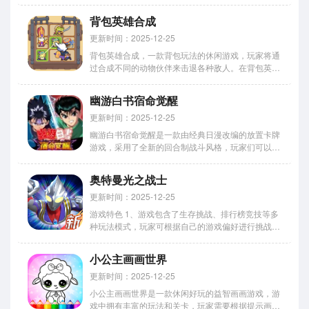
放置不同的家具物品来装饰房间。在小小梦境乐园里
有很多房间等你去装饰，轻松休闲的玩法会给你带来
背包英雄合成
更多的乐趣，不断放置更多的家具来装饰各种各样...
更新时间：2025-12-25
背包英雄合成，一款背包玩法的休闲游戏，玩家将通
过合成不同的动物伙伴来击退各种敌人。在背包英雄
合成里有不同的动物可以去选择，非常多的强化可以
让你自由搭配使用，不同的流派会给你带来新的乐
幽游白书宿命觉醒
趣，击退一波接着一波的敌人来体验新的闯关乐趣
吧。 游戏中玩家放入背包...
更新时间：2025-12-25
幽游白书宿命觉醒是一款由经典日漫改编的放置卡牌
游戏，采用了全新的回合制战斗风格，玩家们可以在
其中可以扮演着自己喜欢的角色，在不断的战斗中去
获取到更多不同技能的伙伴英雄们，组建强大的队伍
奥特曼光之战士
力量，一起深入不同的魔界去对抗不同的邪恶势力，
游戏中充满了超多不同...
更新时间：2025-12-25
游戏特色 1、游戏包含了生存挑战、排行榜竞技等多
种玩法模式，玩家可根据自己的游戏偏好进行挑战。
2、玩家可以根据角色特点和作战需求选择合适的武
器，这样可以大幅度提高整体战力。 3、游戏中有大
小公主画画世界
量福利活动，玩家无需氪金就能获得各种装备和道
具。 奥特曼光之...
更新时间：2025-12-25
小公主画画世界是一款休闲好玩的益智画画游戏，游
戏中拥有丰富的玩法和关卡，玩家需要根据提示画出