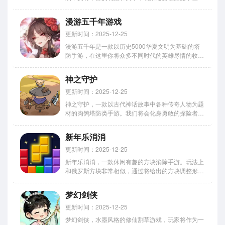
合适的图案，小朋友可以在游戏中不断学习不同的颜
色，在每个关卡中解锁不同的图画，让孩子融入绘画
漫游五千年游戏
世界，体验多样乐趣。 软件特色 游戏中孩子们会遇
到不同的童话人物，...
更新时间：2025-12-25
漫游五千年是一款以历史5000华夏文明为基础的塔
防手游，在这里你将众多不同时代的英雄尽情的收纳
在自己的麾下，他们各具不同的技能和风格，可以放
置在最为合适的位置，以指尖的战斗方式来让英雄们
神之守护
释放出更多的实力。 漫游五千年游戏怎么样 1、丰富
的历史元素 涵...
更新时间：2025-12-25
神之守护，一款以古代神话故事中各种传奇人物为题
材的肉鸽塔防类手游。我们将会化身勇敢的探险者，
来到奇幻次元的边界，踏入这片充满想象力的神奇世
界当中，召集各类神话人物为伙伴，一起踏上一场充
新年乐消消
满了未知和惊喜的奇幻冒险之旅！ 游戏中我们可以
自由的组合局内的英雄...
更新时间：2025-12-25
新年乐消消，一款休闲有趣的方块消除手游。玩法上
和俄罗斯方块非常相似，通过将给出的方块调整形
状，然后放置在合适的位置，让方块能够凑齐整行整
列即可消除并获得对应积分，顺利达成一定积分即可
梦幻剑侠
过关获得奖励！海量关卡可以尽情的挑战，每一关都
有丰富的内容等着你！ ...
更新时间：2025-12-25
梦幻剑侠，水墨风格的修仙割草游戏，玩家将作为一