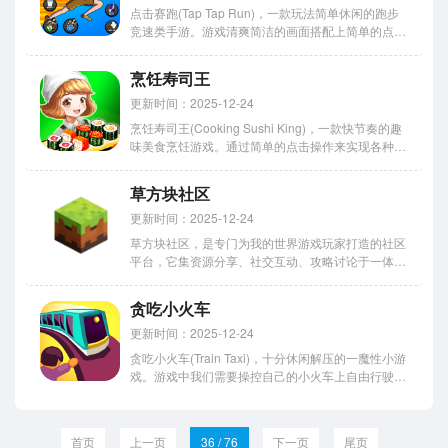
点击赛跑(Tap Tap Run)，一款玩法简单休闲的跑步
竞速类手游。游戏清爽简洁的画面搭配上简单的点击
操作，可以很快的让你沉浸在其中，畅快的享受游戏
乐趣。游戏中通过点击屏幕让男孩开始跑步，完成一
烹饪寿司王
个个目标来获得奖励，提升等级并升级各项属性，让
自己从跑...
更新时间：2025-12-24
烹饪寿司王(Cooking Sushi King)，一款快节奏的趣
味美食烹饪游戏。通过简单的点击操作来实现各种美
味食物的制作，为每一位客人带来美妙的用餐体验，
你也可以获取丰厚的利润！并且随着资源的积累，我
草方块社区
们可以去升级厨房设备和厨师的技能来提高整体的
经...
更新时间：2025-12-24
草方块社区，是专门为我的世界游戏玩家打造的社区
平台，它集资源分享、社交互动、攻略讨论于一体，
还可以下载自己喜欢模组，支持上传内容并结交志同
道合的游戏朋友，提供大量独家原创教程，也有很多
贪吃小火车
玩家住在这里分享和讨论他们的游戏体验。 另外，
还有很多好玩的游戏分...
更新时间：2025-12-24
贪吃小火车(Train Taxi)，十分休闲解压的一魔性小游
戏。游戏中我们需要操控自己的小火车上自由行驶，
通过承载周围的乘客来不断增加自己的长度，直至所
有乘客全部上车！但是过程中也要小心，不要绕着绕
着就头尾相撞，会直接导致重新开始哦！不仅如此，
首页
上一页
36 / 76
下一页
尾页
游戏内...