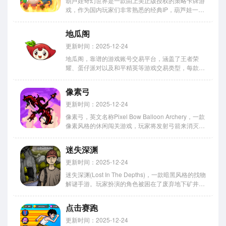
葫芦娃奇幻世界是一款由上美正版授权的策略卡牌游
戏，作为国内玩家们非常熟悉的经典IP，葫芦娃一直
是非常趣味的题材，本次葫芦娃奇幻世界采用了传统
卡牌模式，在冒险中收集到更多的角色或者妖精们的
地瓜阁
卡牌，组合相关阵容，一起拯救爷爷，感兴趣的玩家
赶紧来下载葫芦娃奇...
更新时间：2025-12-24
地瓜阁，靠谱的游戏账号交易平台，涵盖了王者荣
耀、蛋仔派对以及和平精英等游戏交易类型，每款游
戏账号都是经过平台严格的审核才可以发布的，保证
交易过程安全可靠，性价比超高，保证玩家都可以购
像素弓
买到心仪的游戏账号。 玩家还可以将游戏账号进行
出售，可以根据平台给出...
更新时间：2025-12-24
像素弓，英文名称Pixel Bow Balloon Archery，一款
像素风格的休闲闯关游戏，玩家将发射弓箭来消灭不
同颜色的气球。在像素弓中有各种各样的弓箭等你去
解锁，每关都会有不同颜色的气球需要你去击破，完
迷失深渊
成各种挑战来获得不同的奖励，解锁更多的弓...
更新时间：2025-12-24
迷失深渊(Lost In The Depths)，一款暗黑风格的找物
解谜手游。玩家扮演的角色被困在了废弃地下矿井当
中，在这里有一座神秘的区域，里面遍布着各种诡异
的物品，需要通过寻找当中的线索来解开一道道谜
点击赛跑
题，帮助自己找到隐藏在这里的秘密，最终成功逃
出...
更新时间：2025-12-24