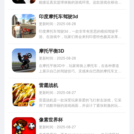
能接近真实篮球体验的游戏环境。这款游戏在移动平
台上的表现尤为出色，它不仅包含了经典的比赛模
式，还首次在手机版中加入了故事模式和在线对战功
印度摩托车驾驶3d
能。在故事模式中，玩家可以回顾NBA的历史，体验
一些传奇球星...
更新时间：2025-08-28
印度摩托车驾驶3d，一款非常有意思的模拟驾驶手
游。在游戏中，玩家们将会来到印度特色极其浓厚的
城市当中，在这里可以自由的驾驶各种车辆进行探
索，并且没有任务的限制，玩家可以自由的去行动，
摩托平衡3D
尽情的发挥创造力去享受游戏乐趣。游戏内还有着非
常丰富的成就可以挑战，...
更新时间：2025-08-28
在摩托平衡3D中，玩家将骑上摩托车，在各种赛道
上展示自己的驾驶技巧。灵感来自巴西的摩托车文
化，游戏提供了多样化的操控体验，包括机动、转
向、抄近路和漂移等，让玩家能够体验到真实摩托车
雷霆战机
驾驶的快感。玩家在游戏中的目标是在赛道上超越对
手，通过精准的操控和大胆...
更新时间：2025-08-27
雷霆战机是一款深受玩家喜爱的飞行射击游戏，它采
用了炫酷华丽的游戏画面，并设计了紧张刺激的玩
法，游戏操作简便，但却极大地考验了玩家的临场反
应能力和手速。 雷霆战机新手玩法攻略 1、首先，下
像素世界杯
载安装游戏并进入，随后点击屏幕开始。 2、接着，
点击开始游戏按钮...
更新时间：2025-08-27