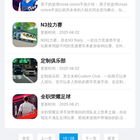
黑子的篮球cross colors手游介绍： 黑子的篮球cross
colors手游以前所未有的六校共同合宿为舞台，玩家
可以通过游戏中的剧情、画面、语音来目睹合计40个
以上角色在合宿中活跃的样子。是剧情完全原创的冒
N3拉力赛
险游戏。剧情方面，每条线都有25话，...
更新时间：2025-08-22
N3拉力赛，原名N3 Rally，一款拉力竞速类手游，
玩家将驾驶不同的竞速赛车来参加各种比赛。在N3
拉力赛里有许多车辆可以让你去驾驶，丰富的竞速比
赛会给你带来新的体验，各种各样的地图赛道等你去
定制俱乐部
选择游玩，不同的车辆将等你去解锁，在一场场比赛
中获得胜利来...
更新时间：2025-08-22
定制俱乐部，英文名称Custom Club，一款既可以单
人游玩，也可以多人联机的赛车竞速手游。在定制俱
乐部里有很多的赛车可以去驾驶，不同的地图会给你
新的体验，各种竞速比赛可以让你去体验，非常多的
全职荣耀足球
挑战等你去完成，不断驾驶车辆来参加比赛体验最刺
激的竞速过...
更新时间：2025-08-21
全职荣耀足球手游带领你的球队走上世界之巅，你在
现实不满足足球比赛，那就来游戏中带领你的队伍，
一切都由你来决定，招募球员，组成战队，各种战术
灵活运用，带给你更好的游戏挑战，这个冠军必须有
你一席之地，一起来这里看看吧！ 全职荣耀官方版
首页
上一页
16 / 28
下一页
尾页
介绍 全职荣耀最新版...