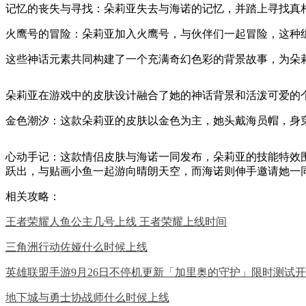
记忆的丧失与寻找：朵莉亚失去与海诺的记忆，并踏上寻找真
火鹰号的冒险：朵莉亚加入火鹰号，与伙伴们一起冒险，这种
这些神话元素共同构建了一个充满奇幻色彩的背景故事，为朵
朵莉亚在游戏中的皮肤设计融合了她的神话背景和活泼可爱的
金色潮汐：这款朵莉亚的皮肤以金色为主，她头戴海员帽，身
心动手记：这款情侣皮肤与海诺一同发布，朵莉亚的技能特效
跃出，与贴画小鱼一起游向晴朗天空，而海诺则伸手邀请她一同
相关攻略：
王者荣耀人鱼公主几号上线 王者荣耀上线时间
三角洲行动佐娅什么时候上线
英雄联盟手游9月26日不停机更新「加里奥的守护」限时测试开
地下城与勇士协战师什么时候上线