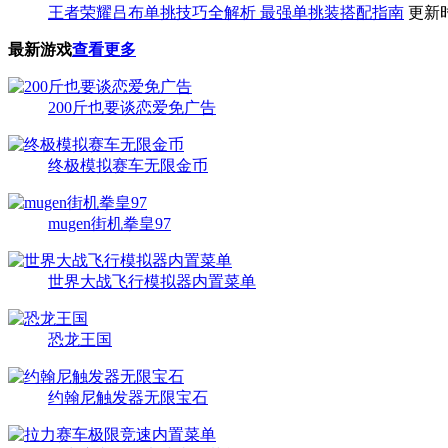
王者荣耀吕布单挑技巧全解析 最强单挑装搭配指南
更新时
最新游戏
查看更多
200斤也要谈恋爱免广告
终极模拟赛车无限金币
mugen街机拳皇97
世界大战飞行模拟器内置菜单
恐龙王国
约翰尼触发器无限宝石