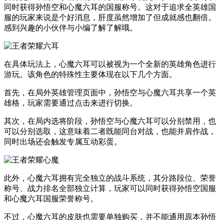
同时获得孙悟空和心魔六耳的国服称号。这对于追求全英雄国
服的玩家来说是个好消息，肝度虽然增加了但成就感也翻倍。
感到兴趣的小伙伴与小编了解了解哦。
在具体玩法上，心魔六耳可以被视为一个全新的英雄角色进行
游玩。该角色的特殊性主要体现在以下几个方面。
首先，在局外英雄管理页面中，孙悟空与心魔六耳共享一个英
雄格，玩家需要通过点击来进行切换。
其次，在局内选将阶段，孙悟空与心魔六耳可以分别禁用，也
可以分别选取，这意味着二者既能同台对战，也能并肩作战，
同时出场还会触发专属互动彩蛋。
此外，心魔六耳拥有完全独立的战斗系统，其分路段位、荣誉
称号、战力排名全部独立计算，玩家可以同时获得孙悟空国服
和心魔六耳国服荣誉称号。
不过，心魔六耳的皮肤也需要单独购买，并不能通用原本孙悟