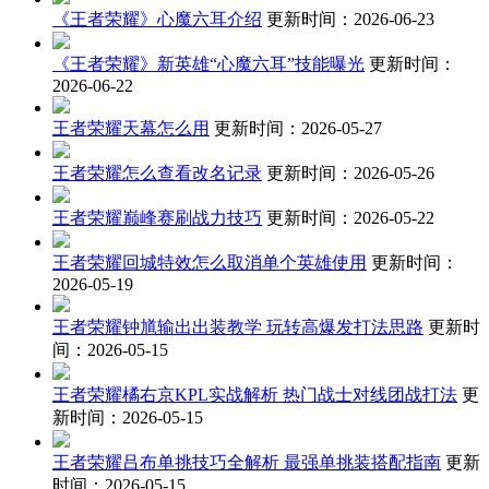
《王者荣耀》心魔六耳介绍
更新时间：2026-06-23
《王者荣耀》新英雄“心魔六耳”技能曝光
更新时间：
2026-06-22
王者荣耀天幕怎么用
更新时间：2026-05-27
王者荣耀怎么查看改名记录
更新时间：2026-05-26
王者荣耀巅峰赛刷战力技巧
更新时间：2026-05-22
王者荣耀回城特效怎么取消单个英雄使用
更新时间：
2026-05-19
王者荣耀钟馗输出出装教学 玩转高爆发打法思路
更新时
间：2026-05-15
王者荣耀橘右京KPL实战解析 热门战士对线团战打法
更
新时间：2026-05-15
王者荣耀吕布单挑技巧全解析 最强单挑装搭配指南
更新
时间：2026-05-15