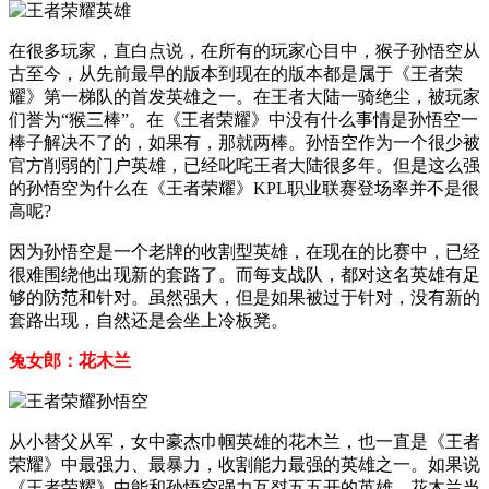
在很多玩家，直白点说，在所有的玩家心目中，猴子孙悟空从
古至今，从先前最早的版本到现在的版本都是属于《王者荣
耀》第一梯队的首发英雄之一。在王者大陆一骑绝尘，被玩家
们誉为“猴三棒”。在《王者荣耀》中没有什么事情是孙悟空一
棒子解决不了的，如果有，那就两棒。孙悟空作为一个很少被
官方削弱的门户英雄，已经叱咤王者大陆很多年。但是这么强
的孙悟空为什么在《王者荣耀》KPL职业联赛登场率并不是很
高呢?
因为孙悟空是一个老牌的收割型英雄，在现在的比赛中，已经
很难围绕他出现新的套路了。而每支战队，都对这名英雄有足
够的防范和针对。虽然强大，但是如果被过于针对，没有新的
套路出现，自然还是会坐上冷板凳。
兔女郎：花木兰
从小替父从军，女中豪杰巾帼英雄的花木兰，也一直是《王者
荣耀》中最强力、最暴力，收割能力最强的英雄之一。如果说
《王者荣耀》中能和孙悟空强力互怼五五开的英雄，花木兰当