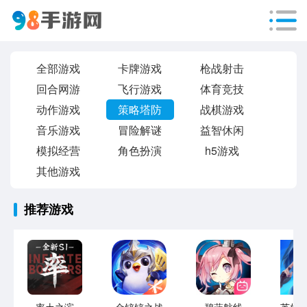
全部游戏
卡牌游戏
枪战射击
回合网游
飞行游戏
体育竞技
动作游戏
策略塔防
战棋游戏
音乐游戏
冒险解谜
益智休闲
模拟经营
角色扮演
h5游戏
其他游戏
推荐游戏