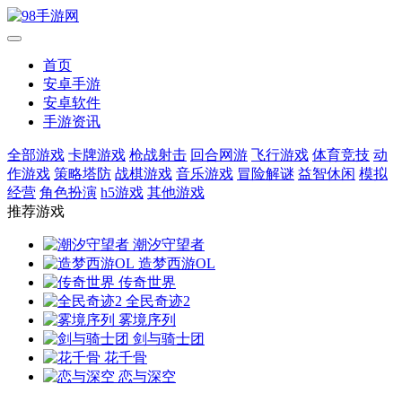
首页
安卓手游
安卓软件
手游资讯
全部游戏
卡牌游戏
枪战射击
回合网游
飞行游戏
体育竞技
动
作游戏
策略塔防
战棋游戏
音乐游戏
冒险解谜
益智休闲
模拟
经营
角色扮演
h5游戏
其他游戏
推荐游戏
潮汐守望者
造梦西游OL
传奇世界
全民奇迹2
雾境序列
剑与骑士团
花千骨
恋与深空