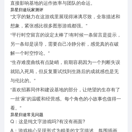
直接影响基地的运作效率与团队的命运。
异星归途玩家测评
“文字的魅力在这游戏里展现得淋漓尽致，全靠描述和
想象，紧张感比很多图形游戏都强。”
“平行时空留言的设定太棒了!有时候一条留言是提示，
另一条却是误导，需要自己冷静分析，感觉真的在破
解一个时空悖论。”
“生存难度曲线有点陡峭，前期容易因为一个判断失误
就陷入死局，但反复重试找到生路后的成就感也是无
与伦比的。”
“喜欢招募同伴和建设基地的部分，让绝望的生存有了
一丝‘家’的温暖和经营感。每个角色的小故事也值得一
看。”
异星归途常见问题
Q：这是纯文字游戏吗?有没有画面?
A：游戏核心呈现形式为精美的文字描述、氛围插画