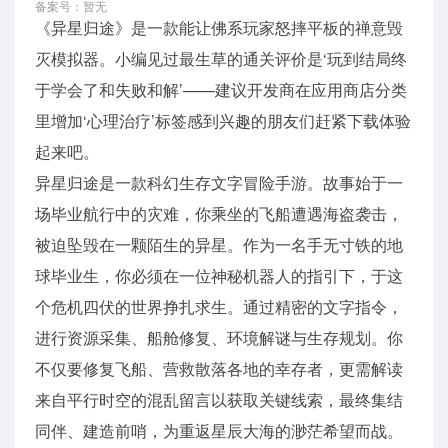
备案号：暂无
《异星归途》是一款能让佛系玩家怒摔平板的禅意毁
灭模拟器。小编见过最生草的通关评价是‘玩到结局终
于学会了和失败和解’——建议开发商在应用商店分类
里增加‘心理治疗’标签感到兴趣的朋友们赶紧下载体验
起来吧。
异星归途是一款科幻生存文字冒险手游。故事始于一
场毕业航行中的灾难，你乘坐的飞船遭遇海盗袭击，
被迫坠毁在一颗陌生的异星。作为一名手无寸铁的地
球毕业生，你必须在一位神秘机器人的指引下，于这
个危机四伏的世界挣扎求生。通过精密的文字指令，
进行资源采集、船舱修复、环境解谜与生存规划。你
不仅要修复飞船、营救散落各地的幸存者，更需解读
来自平行时空的混乱留言以获取关键线索，最终集结
同伴、建造前哨，为重返星辰大海的渺茫希望而战。