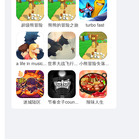
超级熊冒险
熊熊的冒险之旅
turbo fast
a life in music音乐人生
世界大战飞行模拟器
小熊冒险失落之都
迷城陆区
辣味人生
节奏盒子county模组