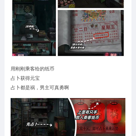
用刚刚乘客给的纸币
占卜获得元宝
占卜都是祸，男主可真勇啊