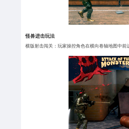
怪兽进击玩法
横版射击闯关：玩家操控角色在横向卷轴地图中前