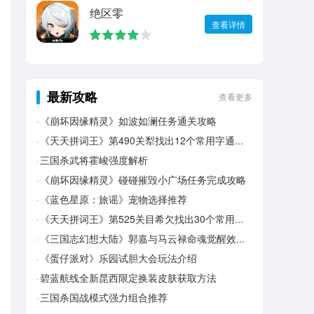
绝区零
查看详情
最新攻略
查看更多
《崩坏因缘精灵》如波如澜任务通关攻略
《天天拼词王》第490关犁找出12个常用字通关攻略
三国杀武将霍峻强度解析
《崩坏因缘精灵》碰碰摧毁小广场任务完成攻略
《蓝色星原：旅谣》宠物选择推荐
《天天拼词王》第525关目希欠找出30个常用字通关攻略
《三国志幻想大陆》郭嘉与马云禄命魂觉醒效果一览
《蛋仔派对》乐园试胆大会玩法介绍
碧蓝航线全新昆西限定换装皮肤获取方法
三国杀国战模式强力组合推荐