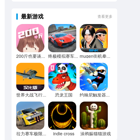
最新游戏
查看更多
200斤也要谈恋爱免广告
终极模拟赛车无限金币
mugen街机拳皇97
恐龙王国
世界大战飞行模拟器内置菜单
约翰尼触发器无限宝石
indie cross
涂鸦躲猫猫游戏
拉力赛车极限竞速内置菜单