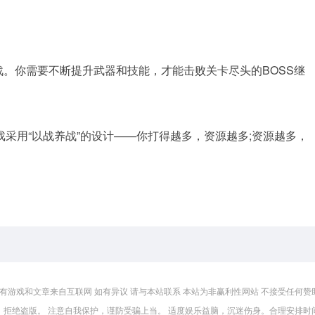
战。你需要不断提升武器和技能，才能击败关卡尽头的BOSS继
采用“以战养战”的设计——你打得越多，资源越多;资源越多，
有游戏和文章来自互联网 如有异议 请与本站联系 本站为非赢利性网站 不接受任何赞助
，拒绝盗版。 注意自我保护，谨防受骗上当。 适度娱乐益脑，沉迷伤身。合理安排时