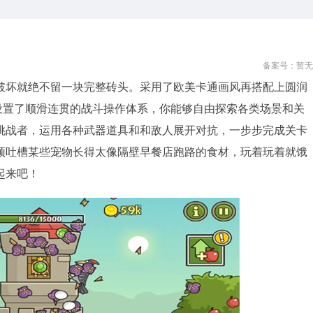
备案号：暂无
破坏就绝不留一块完整砖头。采用了欧美卡通画风再搭配上圆润
设置了顺滑连贯的战斗操作体系，你能够自由探索各类场景和关
挑战者，运用各种武器道具和和敌人展开对抗，一步步完成关卡
须吐槽某些宠物长得太像隔壁早餐店跑路的食材，玩着玩着就饿
起来吧！