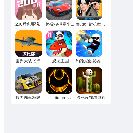
200斤也要谈恋爱免广告
终极模拟赛车无限金币
mugen街机拳皇97
恐龙王国
世界大战飞行模拟器内置菜单
约翰尼触发器无限宝石
indie cross
涂鸦躲猫猫游戏
拉力赛车极限竞速内置菜单