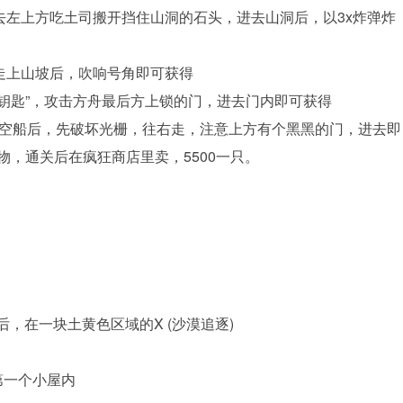
，去左上方吃土司搬开挡住山洞的石头，进去山洞后，以3x炸弹炸
尾走上山坡后，吹响号角即可获得
金钥匙”，攻击方舟最后方上锁的门，进去门内即可获得
太空船后，先破坏光栅，往右走，注意上方有个黑黑的门，进去即
物，通关后在疯狂商店里卖，5500一只。
雕像后，在一块土黄色区域的X (沙漠追逐)
– 第一个小屋内