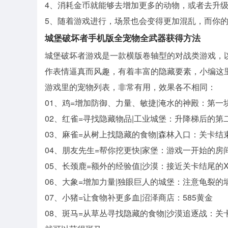
4、消耗金币就能够去增加更多的动物，或者去升
5、随着游戏进行，场景也会变得更加混乱，而你的
城堡破坏者手机版全宠物全武器获得方法
城堡破坏者游戏是一款横版卷轴型的对战类游戏，
作表情逼真而风趣，有着丰富的隐藏要素，小编这
游戏里的宠物列表，非常有用，效果各不相同：
01、鸡=增加防御、力量、敏捷|淹水的神殿：第一
02、红雀=寻找隐藏物品|工业城堡：升降梯后的第
03、麻雀=从树上找隐藏的食物|森林入口：关卡
04、朋友先生=帮你挖更快|家堡：游戏一开始的房
05、长颈鹿=额外的经验值|沙漠：接近关卡结尾的
06、大象=增加力量|独眼巨人的城堡：注意龟裂的
07、小猪=让食物补更多血|沼泽商店：585黄金
08、斑马=从草丛寻找隐藏的食物|沙漠追逐战：