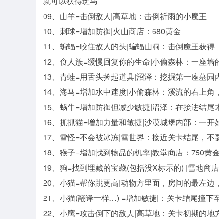
就可以获得斑马
09、山羊=击倒敌人|高草地：击倒祈雨的小魔王
10、刺球=增加防御|火山商店：680黄金
11、蝙蝠=咬住敌人的头|蝙蝠山洞：击倒魔王获得
12、食人族=缓慢回复你的生命|小偷森林：一座墙
13、青蛙=用舌头捡起道具|沼泽：挖掘第一座墓园
14、海马=增加水中速度|小偷森林：溪流的右上角
15、蜗牛=增加防御但减少敏捷|沼泽：在接进结
16、抓抓猫=增加力量和敏捷|沙漠城堡内部：一
17、雪怪=不会被冰冻|雪世界：接近关卡结尾，
18、猴子=增加找到物品的机率|教堂商店：750黄
19、狗=找到埋藏的宝藏(包括没X标示的) |雪地商店
20、小猫=帮你跳更高|动物方里面，房间的最左边，
21、小猫(翻译一样…) =增加敏捷|：关卡结尾
22、小鹰=攻击倒下的敌人|高草地：关卡初期的