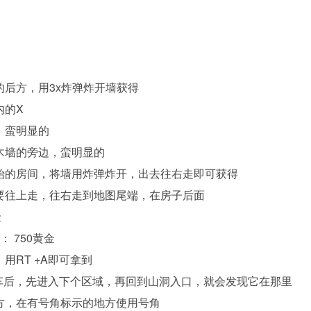
的后方，用3x炸弹炸开墙获得
内的X
，蛮明显的
尾木墙的旁边，蛮明显的
开始的房间，将墙用炸弹炸开，出去往右走即可获得
不要往上走，往右走到地图尾端，在房子后面
金
： 750黄金
用RT +A即可拿到
撞下车后，先进入下个区域，再回到山洞入口，就会发现它在那里
地方，在有号角标示的地方使用号角