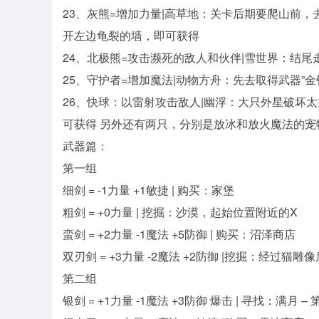
23、灰熊=增加力量|高草地：关卡后期要爬山前
开左边龟裂的墙，即可获得
24、北极熊=攻击濒死的敌人和伙伴|雪世界：结
25、守护者=增加魔法|动物方舟：先去取得武器”
26、快球：以雷射攻击敌人|幽浮：大只外星破坏
可获得 另外还有两只，分别是放冰和放火魔法的宠
武器篇：
第一组
细剑 = -1力量 +1敏捷 | 购买：家堡
粗剑 = +0力量 | 挖掘：沙漠，起始位置附近的X
蛮剑 = +2力量 -1魔法 +5防御 | 购买：沼泽商店
双刃剑 = +3力量 -2魔法 +2防御 |挖掘：经过猫
第二组
银剑 = +1力量 -1魔法 +3防御 爆击 | 寻找：满月 