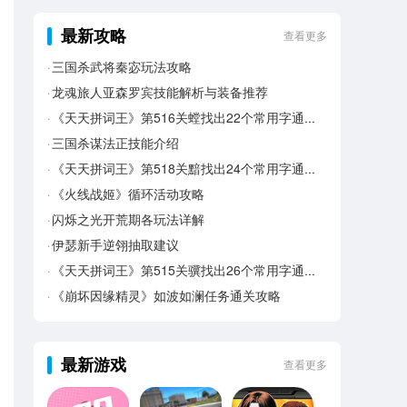
最新攻略
查看更多
三国杀武将秦宓玩法攻略
龙魂旅人亚森罗宾技能解析与装备推荐
《天天拼词王》第516关螳找出22个常用字通关攻略
三国杀谋法正技能介绍
《天天拼词王》第518关黯找出24个常用字通关攻略
《火线战姬》循环活动攻略
闪烁之光开荒期各玩法详解
伊瑟新手逆翎抽取建议
《天天拼词王》第515关骥找出26个常用字通关攻略
《崩坏因缘精灵》如波如澜任务通关攻略
最新游戏
查看更多