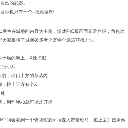
级自己的武器。
目标也只有一个–摧毁城堡!
以发生在城堡的内容为主题，游戏的Q版画面非常养眼，角色动
里大家提供了城堡破坏者全宠物全武器获得方法。
块干燥的地上，X处挖掘
二批小兵
结束前，出口上方的草丛内
间，护士下方有个X
X处
墙，用炸弹x3就可以炸开墙
关卡中间会看到一个骑骆驼的萨拉森人带着斑马，追上去并击杀他