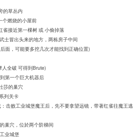
入口旁的草丛内
最后一个燃烧的小屋前
带著红雀接近第一棵树 或 小偷掉落
敌人绿色武士冒出头来的地方，两栋房子中间
子后面，可能要多挖几次才能找到正确位置)
摩人全破 可得到Brute)
– 遇到第一个巨大机器后
，梅杜莎的巢穴
漠系列关卡
 | 寻找：击败工业城堡魔王后，先不要拿望远镜，带著红雀往魔王逃
梅杜莎的巢穴，位於两个阶梯间
士，工业城堡