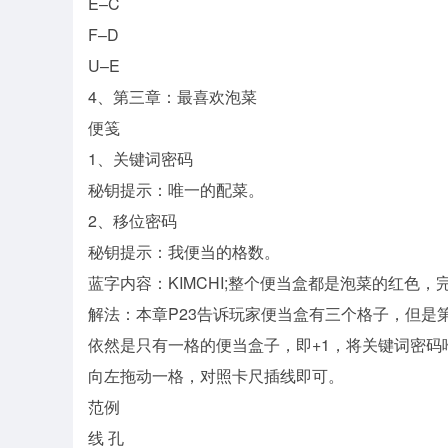
E–C
F–D
U–E
4、第三章：最喜欢泡菜
便笺
1、关键词密码
秘钥提示：唯一的配菜。
2、移位密码
秘钥提示：我便当的格数。
蓝字内容：KIMCHI;整个便当盒都是泡菜的红色
解法：本章P23告诉玩家便当盒有三个格子，但是
依然是只有一格的便当盒子，即+1，将关键词密码唯
向左拖动一格，对照卡尺插线即可。
范例
线 孔