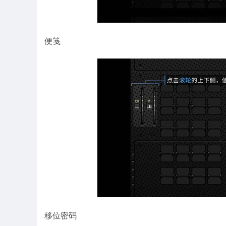
便笺
移位密码