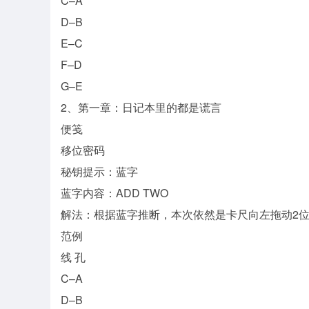
C–A
D–B
E–C
F–D
G–E
2、第一章：日记本里的都是谎言
便笺
移位密码
秘钥提示：蓝字
蓝字内容：ADD TWO
解法：根据蓝字推断，本次依然是卡尺向左拖动2
范例
线 孔
C–A
D–B