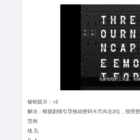
秘钥提示：+2
解法：根据剧情引导拖动密码卡尺向左2位，按照密
范例
线 孔