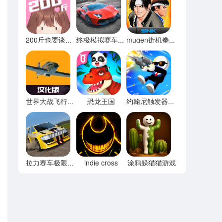
200斤也要谈恋爱免广告
终极模拟赛车无限金币
mugen街机拳皇97
恐龙王国
世界大战飞行模拟器内置菜单
约翰尼触发器无限宝石
indie cross
涂鸦躲猫猫游戏
拉力赛车极限竞速内置菜单