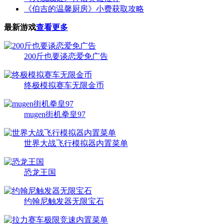
《伯吉的温馨厨房》小费获取攻略
最新游戏
查看更多
200斤也要谈恋爱免广告
终极模拟赛车无限金币
mugen街机拳皇97
世界大战飞行模拟器内置菜单
恐龙王国
约翰尼触发器无限宝石