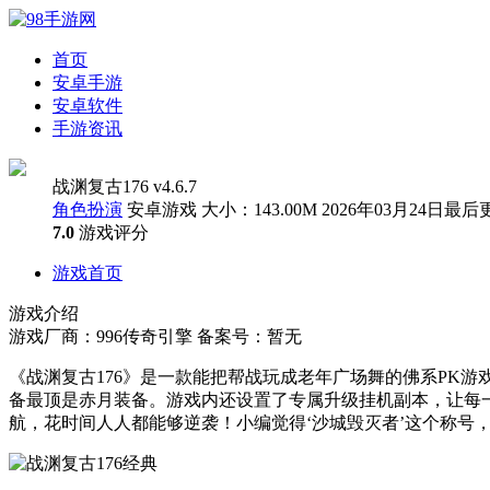
首页
安卓手游
安卓软件
手游资讯
战渊复古176 v4.6.7
角色扮演
安卓游戏
大小：143.00M
2026年03月24日最后
7.0
游戏评分
游戏首页
游戏介绍
游戏厂商：996传奇引擎
备案号：暂无
《战渊复古176》是一款能把帮战玩成老年广场舞的佛系PK
备最顶是赤月装备。游戏内还设置了专属升级挂机副本，让每
航，花时间人人都能够逆袭！小编觉得‘沙城毁灭者’这个称号