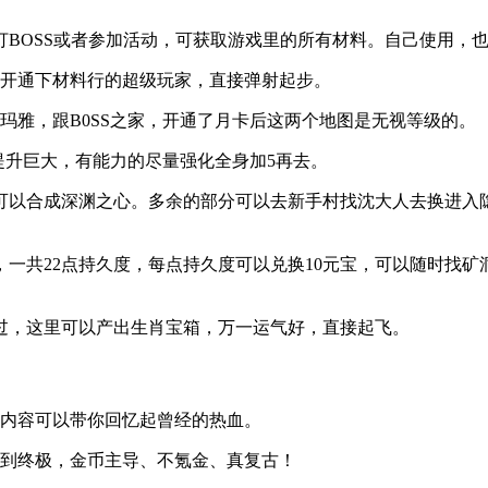
打BOSS或者参加活动，可获取游戏里的所有材料。自己使用，
的开通下材料行的超级玩家，直接弹射起步。
玛雅，跟B0SS之家，开通了月卡后这两个地图是无视等级的。
提升巨大，有能力的尽量强化全身加5再去。
也可以合成深渊之心。多余的部分可以去新手村找沈大人去换进入
，一共22点持久度，每点持久度可以兑换10元宝，可以随时找
过，这里可以产出生肖宝箱，万一运气好，直接起飞。
典内容可以带你回忆起曾经的热血。
够到终极，金币主导、不氪金、真复古！