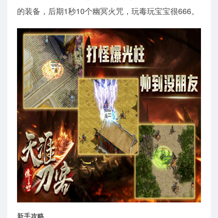
的装备，后期1秒10个幽冥火咒，玩毒玩宝宝很666。
新手攻略