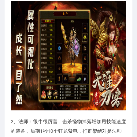
2、法师：很牛很厉害，击杀怪物掉落增加甩技能速度
的装备，后期1秒10个狂龙紫电，打群架绝对是法师