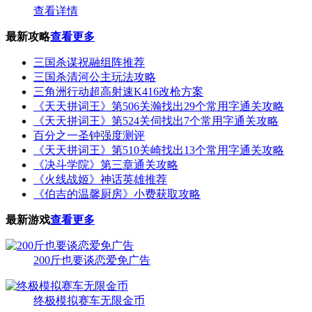
查看详情
最新攻略
查看更多
三国杀谋祝融组阵推荐
三国杀清河公主玩法攻略
三角洲行动超高射速K416改枪方案
《天天拼词王》第506关瀚找出29个常用字通关攻略
《天天拼词王》第524关伺找出7个常用字通关攻略
百分之一圣钟强度测评
《天天拼词王》第510关崎找出13个常用字通关攻略
《决斗学院》第三章通关攻略
《火线战姬》神话英雄推荐
《伯吉的温馨厨房》小费获取攻略
最新游戏
查看更多
200斤也要谈恋爱免广告
终极模拟赛车无限金币