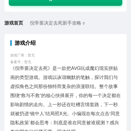
游戏首页
倪帝蔷决定去死新手攻略
0
游戏介绍
游戏厂商：暂无
备案号：暂无
《倪帝蔷决定去死》是一款把AVG玩成魔幻现实拼贴
画的类型游戏。游戏以诙谐幽默的笔触，探讨我们与
虚拟角色之间那份独特而复杂的浪漫联结。整个故事
围绕“救与不救”的核心抉择展开，你的每一个决定都在
影响剧情的走向。上一秒还在吐槽言情套路，下一秒
就被扔进‘镜中人’结局照X光。小编现在每次点击‘同意
隐私政策’都会思考：到底是谁在同意被谁观测？感兴