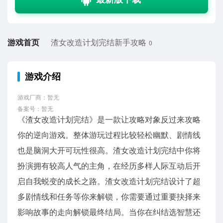
游戏首页
渣女改造计划完结新手攻略
0
游戏介绍
游戏厂商：暂无
备案号：暂无
《渣女改造计划完结》是一款让攻略对象反过来攻略
你的逆向游戏。整体游玩过程比较轻松幽默、剧情线
也是脑洞大开可玩性很高。渣女改造计划完结中你将
扮演拥有较高人气的主角，在经历多样人际互动后开
启自我蜕变的成长之路。渣女改造计划完结设计了超
多剧情线和任务等你来解锁，你需要通过重要抉择来
影响故事的走向解锁最终结局。当你在纠结选智慧还