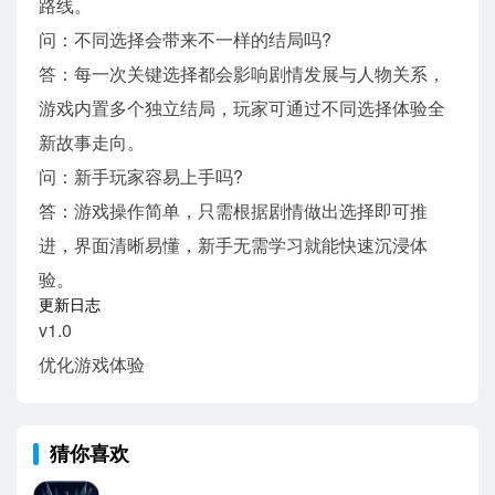
路线。
问：不同选择会带来不一样的结局吗?
答：每一次关键选择都会影响剧情发展与人物关系，
游戏内置多个独立结局，玩家可通过不同选择体验全
新故事走向。
问：新手玩家容易上手吗?
答：游戏操作简单，只需根据剧情做出选择即可推
进，界面清晰易懂，新手无需学习就能快速沉浸体
验。
更新日志
v1.0
优化游戏体验
猜你喜欢