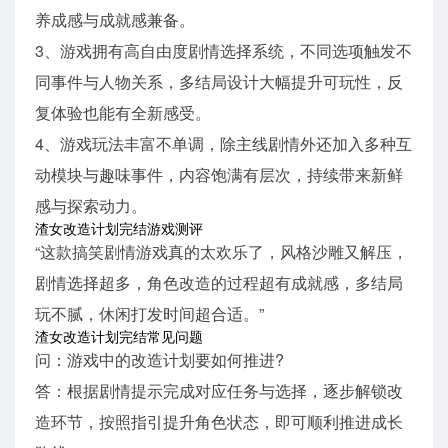
养成感与成就感兼备。
3、游戏拥有高自由度剧情选择系统，不同选项触发不
同事件与人物关系，多结局设计大幅提升可玩性，反
复体验也能有全新感受。
4、游戏玩法丰富不单调，除主线剧情外还加入多种互
动模块与趣味事件，内容饱满有层次，持续带来新鲜
感与探索动力。
渣女改造计划完结游戏测评
“这款搞笑剧情游戏真的太欢乐了，风格沙雕又解压，
剧情选择超多，角色改造的过程超有成就感，多结局
玩不腻，休闲打发时间超合适。”
渣女改造计划完结常见问题
问：游戏中的改造计划要如何推进?
答：根据剧情提示完成对应任务与选择，逐步解锁改
造环节，按照指引提升角色状态，即可顺利推进成长