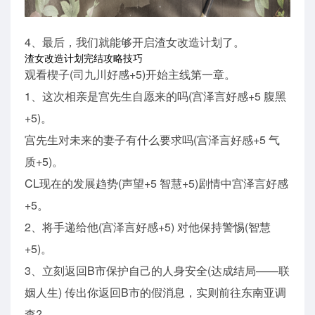
4、最后，我们就能够开启渣女改造计划了。
渣女改造计划完结攻略技巧
观看楔子(司九川好感+5)开始主线第一章。
1、这次相亲是宫先生自愿来的吗(宫泽言好感+5 腹黑
+5)。
宫先生对未来的妻子有什么要求吗(宫泽言好感+5 气
质+5)。
CL现在的发展趋势(声望+5 智慧+5)剧情中宫泽言好感
+5。
2、将手递给他(宫泽言好感+5) 对他保持警惕(智慧
+5)。
3、立刻返回B市保护自己的人身安全(达成结局——联
姻人生) 传出你返回B市的假消息，实则前往东南亚调
查?