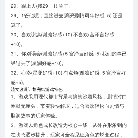
29、跟上去(接29、1) 算了。
29、1管他呢，直接进去(高亮剧情司年好感+5) 还是
算了。
30、喜欢谢凛(谢凛好感+10) 不喜欢(宫泽言好感
+10)。
31、你别误会(谢凛好感+5 宫泽言好感+5) 我们的事已
经过去了(星澜好感+10)。
32、心疼(星澜好感+10) 有点烦(谢凛好感+5 宫泽言好
感+5)。
渣女改造计划完结游戏特色
1、游戏采用现代都市背景与搞笑沙雕风格，剧情对白
幽默无厘头，节奏轻快解压，适合喜欢轻松向剧情与
脑洞故事的玩家体验。
2、游戏以角色成长改造为核心主线，从外在形象到内
在状态逐步提升，玩家可全程见证角色的蜕变过程，