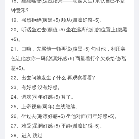
18、继续嘴硬(达成结局——联姻人生) 承认自己不是
钟意禾?
19、强烈拒绝(腹黑+5) 顺从(谢凛好感+5)。
20、听话坐过去(颜值+5) 坐在远离他们的位置上(腹黑
+5)。
21、口嗨，先骂他一顿再说(腹黑+5) 勾引他，利用美
色让他放你一码(谢凛好感+5) 商量着打个欠条给他(智
慧+5)。
22、出去问她发生了什么 再观察看看?
23、有好感 没有好感。
24、调戏(司年好感+5) 算了。
25、上帝视角(司年) 主线继续。
26、坐过去(谢凛好感+5) 坐他对面(司年好感+5)。
27、难受(星澜好感+5) 平静(谢凛好感+5)。
28、进入 跳过