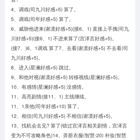
4、调戏(司九川好感+5) 算了。
5、调戏(司年好感+5) 算了。
6、威胁他进来(谢凛好感+5)(接6、1) 直接上手拽(司九
川好感+5)(接6、1) 不进来算了(宫泽言好感+5)。
(接7、)6、1调戏 算了7、去看(谢凛好感+5) 不去看(司
九川好感+5)。
8、进入(星澜好感+5) 跳过。
9、和他对视(谢凛好感+5) 转移视线(星澜好感+5)。
10、有感情(星澜好感+5) 没感情。
11、高亮剧情(接11、1) 主线继续。
11、1亲他(司年好感+10) 算了。
12、相信(司九川好感+5) 不相信(谢凛好感+5)。
13、找机会去见? 算了(错过宫泽言相关剧情，宫泽言
变为不可攻略角色)14、弄脏衣服(智慧-20) 补妆(智慧