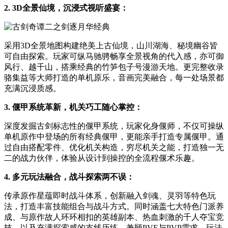
2. 3D全景仙境，沉浸式视听盛宴：
采用3D全景地图构建绝美上古仙境，山川湖海、秘境幽谷皆
可自由探索。玩家可纵马驰骋畅享全景视角的代入感，亦可御
风行、越千山，搭乘经典的竹笋包子号漫游天地。更完整收录
骆集益等大师打造的单机原乐，音画完美融合，每一处场景都
充满沉浸质感。
3. 偃甲系统革新，机关巧工随心掌控：
深度发掘古剑标志性的偃甲系统，玩家化身偃师，不仅可操纵
单机原作中登场的所有经典偃甲，更能亲手打造专属偃甲。通
过自由搭配零件、优化机关构造，穷尽机关之能，打造独一无
二的战力伙伴，体验从设计到操控的全流程偃术乐趣。
4. 多元玩法融合，战斗探索两不误：
传承原作星蕴即时战斗体系，创新融入剑魂、灵羽等特色玩
法，打造丰富技能组合与战斗方式。同时涵盖七大特色门派养
成、与原作故人环环相扣的英雄副本、热血刺激的千人夺宝竞
技，以及充满探索感的支线历练，兼顾PVE与PVP需求，玩法