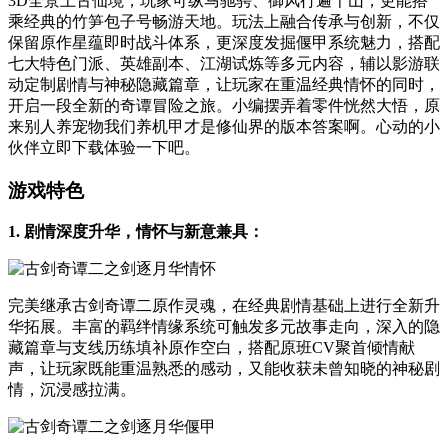
3D全景上古仙境，玩家可纵马驰骋、御风行遍千山，更能搭
乘经典的竹笋包子号畅游天地。玩法上融合传承与创新，不仅
保留原作星蕴即时战斗体系，更深度发掘偃甲系统魅力，搭配
七大特色门派、英雄副本、江湖试炼等多元内容，辅以影游联
动定制剧情与神秘隐藏篇章，让玩家在重温经典情怀的同时，
开启一段全新的奇谭冒险之旅。小编摆弄着零件恍然大悟，原
来别人养宠物我们养机甲才是修仙界的版本答案啊。心动的小
伙伴立即下载体验一下吧。
游戏特色
1. 剧情深度升华，情怀与新意兼具：
完美继承古剑奇谭二原作灵魂，在经典剧情基础上进行全新升
华拓展。丰富的羁绊情缘系统可触发多元故事走向，深入的隐
藏篇章与支线历练填补原作空白，搭配原班CV聚首倾情献
声，让玩家既能重温熟悉的感动，又能收获未曾知晓的神秘剧
情，沉浸感拉满。