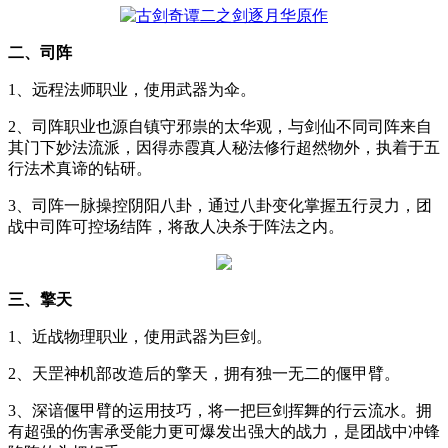
二、司阵
1、远程法师职业，使用武器为伞。
2、司阵职业也源自镇守邪祟的太华观，与剑仙不同司阵来自
其门下妙法流派，因得赤霞真人秘法修行超然物外，执着于五
行法术真谛的钻研。
3、司阵一脉操控阴阳八卦，通过八卦变化掌握五行灵力，团
战中司阵可控场结阵，将敌人决杀于阵法之内。
三、擎天
1、近战物理职业，使用武器为巨剑。
2、天罡神机部改造后的擎天，拥有独一无二的偃甲臂。
3、深谙偃甲臂的运用技巧，将一把巨剑挥舞的行云流水。拥
有超强的伤害承受能力更可爆发出强大的战力，是团战中冲锋