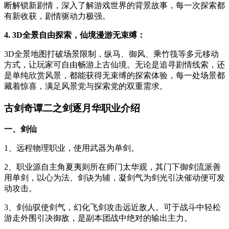
断解锁新剧情，深入了解游戏世界的背景故事，每一次探索都
有新收获，剧情驱动力极强。
4. 3D全景自由探索，仙境漫游无束缚：
3D全景地图打破场景限制，纵马、御风、乘竹筏等多元移动
方式，让玩家可自由畅游上古仙境。无论是追寻剧情线索，还
是单纯欣赏风景，都能获得无束缚的探索体验，每一处场景都
藏着惊喜，满足风景党与探索党的双重需求。
古剑奇谭二之剑逐月华职业介绍
一、剑仙
1、远程物理职业，使用武器为单剑。
2、职业源自主角夏夷则所在师门太华观，其门下御剑流派善
用单剑，以心为法、剑诀为辅，凝剑气为剑光引决催动便可发
动攻击。
3、剑仙驭使剑气，幻化飞剑攻击远近敌人。可于战斗中轻松
游走外围引决御敌，是副本团战中绝对的输出主力。