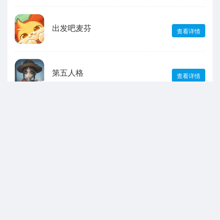
出发吧麦芬
查看详情
第五人格
查看详情
最新动态
寂静的梦境
2026-03-27
寂静的梦境去广告版下载入口
寂静的梦境去广告版是一款非常经典的冒险解谜类
游戏，玩家将在游戏中扮演一位终于逃离了那阴暗
的高科技实验设施的孩子，但逃离才刚刚开始，在
这广阔无垠的岛上你需要躲避那些从实验追捕你的