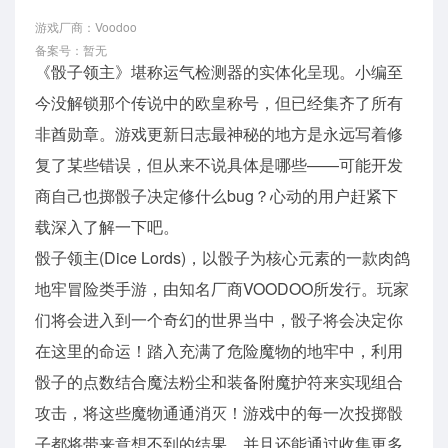
游戏厂商：Voodoo
备案号：暂无
《骰子领主》堪称运气检测器的实体化呈现。小编至
今没解锁那个传说中的欧皇称号，但已经集齐了所有
非酋勋章。游戏更新日志最神秘的地方是永远写着修
复了某些错误，但从来不说具体是哪些——可能开发
商自己也掷骰子决定修什么bug？心动的用户赶紧下
载深入了解一下吧。
骰子领主(Dice Lords)，以骰子为核心元素的一款肉鸽
地牢冒险类手游，由知名厂商VOODOO所发行。玩家
们将会进入到一个奇幻的世界当中，骰子将会决定你
在这里的命运！踏入充满了危险魔物的地牢中，利用
骰子的点数结合魔法粉尘和装备附魔护符来实现组合
攻击，将这些魔物通通消灭！游戏中的每一次投掷骰
子都将带来意想不到的结果，并且还能通过收集更多