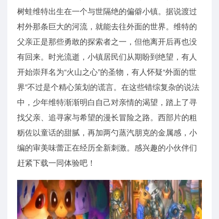
树蛙维特出生在一个与世隔绝的偏僻小镇。据说渡过
村外那条巨大的河流，就能去往外面的世界。维特的
父亲正是那些勇敢的探索者之一，但他离开后再也没
有回来。时光流逝，小镇居民们从期盼到绝望，有人
开始崇拜名为“火山之心”的圣物，有人怀疑“外面的世
界”不过是个精心策划的谎言。在这些错综复杂的说法
中，少年维特渐渐明白自己对亲情的渴望，踏上了寻
找父亲、追寻家与希望的漫长冒险之路。西部片的粗
粝佐以童话的甜腻，再加两勺蒸汽朋克的金属感，小
编的审美味蕾正在经历全新刺激。感兴趣的小伙伴们
赶紧下载一同体验吧！