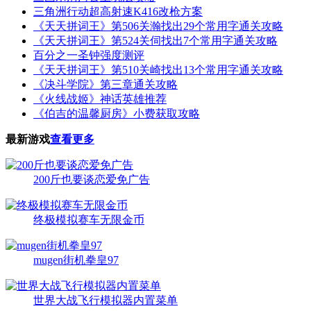
三角洲行动超高射速K416改枪方案
《天天拼词王》第506关瀚找出29个常用字通关攻略
《天天拼词王》第524关伺找出7个常用字通关攻略
百分之一圣钟强度测评
《天天拼词王》第510关崎找出13个常用字通关攻略
《决斗学院》第三章通关攻略
《火线战姬》神话英雄推荐
《伯吉的温馨厨房》小费获取攻略
最新游戏
查看更多
200斤也要谈恋爱免广告
终极模拟赛车无限金币
mugen街机拳皇97
世界大战飞行模拟器内置菜单