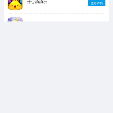
开心消消乐
查看详情
蛋仔派对
查看详情
以闪亮之名
查看详情
我的世界
查看详情
声明：本站所有游戏和文章来自互联网 如有异议 请与本站联系 本站为非赢利性
网站 不接受任何赞助 转载需标注!