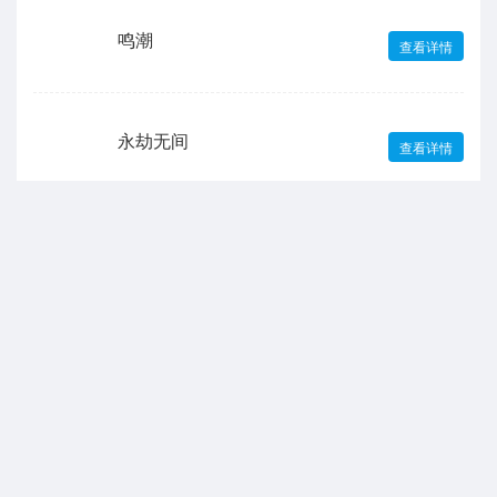
鸣潮
查看详情
永劫无间
查看详情
崩坏3
查看详情
声明：本站所有游戏和文章来自互联网 如有异议 请与本站联系 本站为非赢利性
网站 不接受任何赞助 转载需标注!
抵制不良游戏软件，拒绝盗版。 注意自我保护，谨防受骗上当。 适度娱乐益
脑，沉迷伤身。合理安排时间，享受健康生活。
网站备案编号:
苏ICP备2024140419号
|
湘公网安备43011102000292号