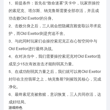
1、前提条件：首先在“致命迷雾”关卡中，玩家所操控
的索尼克、塔尔斯、纳克鲁斯需要全部存活，并且成
功击败Old Exetior的分身。
2、击败分身之后，三人就会想隐藏宫殿套取以寻求庇
护，而Old Exetior则是穷追不舍。
3、与此同时玩家们会操控索尼克正在心智空间中与
Old Exetior进行最终决战。
4、在对决当中，我们需要操控索尼克对Old Exetior造
成至少15次有效攻击才能削弱其力量。
5、在成功削弱其力量之后，我们就可以将Old Exetior
封印在主控翡翠之上，纳克鲁斯?则摧毁其核心，完成
净化。
6、最终索尼克被救赎，意识恢复，三人共同存活，达
成好结局。
游戏特色