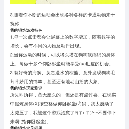
3.随着你不断的运动会出现各种各样的卡通动物来干
扰你
我的锻炼游戏特色
1.每一次点击都会让屏幕上的数字增加，随着数字的
增长，会有不同的人物及动作出现。
2.当你运动的时候，可以将头搭在狗狗软绵绵的身体
上。每做十多个仰卧起坐就能享受rua肚皮的机会。
3.有好奇的海狮、负责送水的棕熊、意外发现狗狗毛
茸茸妙用的绵羊，甚至还有地动山摇的大象。
我的锻炼玩家测评
所见即所得，蛮无厘头的，但还是有点讨喜。在现实
中锻炼身体(X)按空格做仰卧起坐(√)妈，我太感动了，
太减压了，我被这个游戏治愈了!/(ㄒoㄒ)/~~不要停下
来啊!(指仰卧起坐)。
我的锻炼常见问题