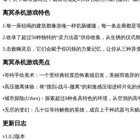
离冥杀机游戏特色
1.每一座枯竭的建筑都像游魂一样饥肠辘辘，每一条走廊都是
2.收录了超过50种独特的“灵力法器”供你收集，从生锈的仪
3.击败幽灵后，它们会赋予你闪烁的力量记忆，让你从三种异
离冥杀机游戏亮点
•哥特手绘美术：一个受经典轻度恐怖素描启发，美丽而诡异的
•高压撤离体验：将“搜刮-战斗-撤离”的刺激感压缩进碎片化的
•城市探险(Urbex)：探索超过8种各具特色的环境，从空洞的
•无尽的变幻：几十位等待解救的英雄，成百上千种武器与天赋
更新日志
v1.0.2版本