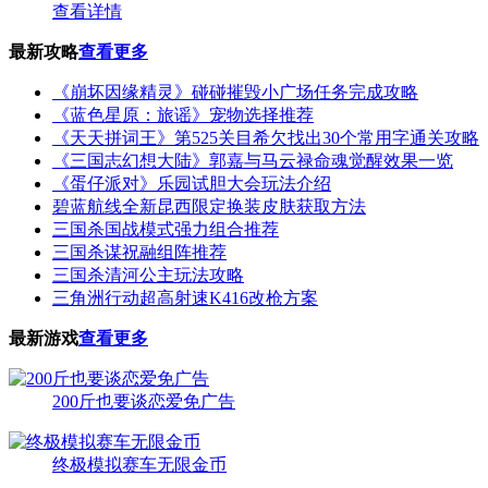
查看详情
最新攻略
查看更多
《崩坏因缘精灵》碰碰摧毁小广场任务完成攻略
《蓝色星原：旅谣》宠物选择推荐
《天天拼词王》第525关目希欠找出30个常用字通关攻略
《三国志幻想大陆》郭嘉与马云禄命魂觉醒效果一览
《蛋仔派对》乐园试胆大会玩法介绍
碧蓝航线全新昆西限定换装皮肤获取方法
三国杀国战模式强力组合推荐
三国杀谋祝融组阵推荐
三国杀清河公主玩法攻略
三角洲行动超高射速K416改枪方案
最新游戏
查看更多
200斤也要谈恋爱免广告
终极模拟赛车无限金币