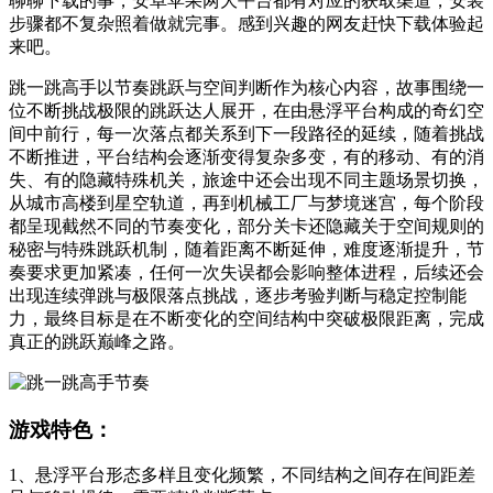
聊聊下载的事，安卓苹果两大平台都有对应的获取渠道，安装
步骤都不复杂照着做就完事。感到兴趣的网友赶快下载体验起
来吧。
跳一跳高手以节奏跳跃与空间判断作为核心内容，故事围绕一
位不断挑战极限的跳跃达人展开，在由悬浮平台构成的奇幻空
间中前行，每一次落点都关系到下一段路径的延续，随着挑战
不断推进，平台结构会逐渐变得复杂多变，有的移动、有的消
失、有的隐藏特殊机关，旅途中还会出现不同主题场景切换，
从城市高楼到星空轨道，再到机械工厂与梦境迷宫，每个阶段
都呈现截然不同的节奏变化，部分关卡还隐藏关于空间规则的
秘密与特殊跳跃机制，随着距离不断延伸，难度逐渐提升，节
奏要求更加紧凑，任何一次失误都会影响整体进程，后续还会
出现连续弹跳与极限落点挑战，逐步考验判断与稳定控制能
力，最终目标是在不断变化的空间结构中突破极限距离，完成
真正的跳跃巅峰之路。
游戏特色：
1、悬浮平台形态多样且变化频繁，不同结构之间存在间距差