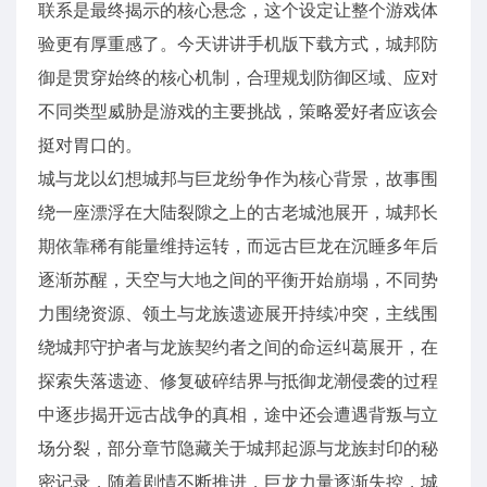
联系是最终揭示的核心悬念，这个设定让整个游戏体
验更有厚重感了。今天讲讲手机版下载方式，城邦防
御是贯穿始终的核心机制，合理规划防御区域、应对
不同类型威胁是游戏的主要挑战，策略爱好者应该会
挺对胃口的。
城与龙以幻想城邦与巨龙纷争作为核心背景，故事围
绕一座漂浮在大陆裂隙之上的古老城池展开，城邦长
期依靠稀有能量维持运转，而远古巨龙在沉睡多年后
逐渐苏醒，天空与大地之间的平衡开始崩塌，不同势
力围绕资源、领土与龙族遗迹展开持续冲突，主线围
绕城邦守护者与龙族契约者之间的命运纠葛展开，在
探索失落遗迹、修复破碎结界与抵御龙潮侵袭的过程
中逐步揭开远古战争的真相，途中还会遭遇背叛与立
场分裂，部分章节隐藏关于城邦起源与龙族封印的秘
密记录，随着剧情不断推进，巨龙力量逐渐失控，城