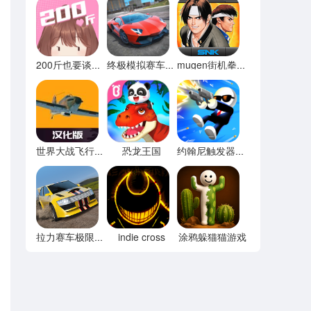
200斤也要谈恋爱免广告
终极模拟赛车无限金币
mugen街机拳皇97
恐龙王国
世界大战飞行模拟器内置菜单
约翰尼触发器无限宝石
indie cross
涂鸦躲猫猫游戏
拉力赛车极限竞速内置菜单