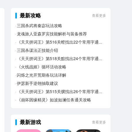
最新攻略
查看更多
三国杀武将秦宓玩法攻略
龙魂旅人亚森罗宾技能解析与装备推荐
《天天拼词王》第516关螳找出22个常用字通关攻略
三国杀谋法正技能介绍
《天天拼词王》第518关黯找出24个常用字通关攻略
《火线战姬》循环活动攻略
闪烁之光开荒期各玩法详解
伊瑟新手逆翎抽取建议
《天天拼词王》第515关骥找出26个常用字通关攻略
《崩坏因缘精灵》如波如澜任务通关攻略
最新游戏
查看更多