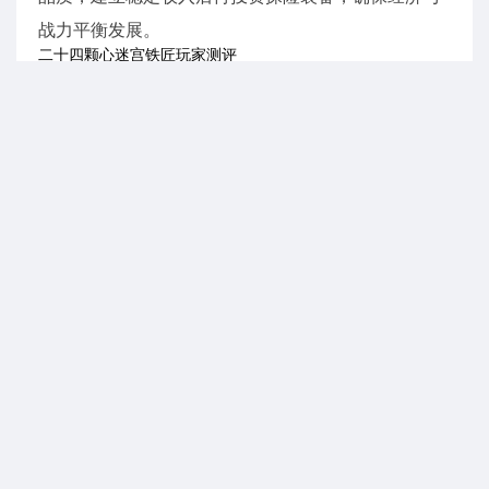
战力平衡发展。
二十四颗心迷宫铁匠玩家测评
“看着铁匠铺从破小屋升级成豪华工坊特别有成就感，
每次解锁新工具都迫不及待试手!”
“迷宫冒险每次都有新惊喜，隐藏房间和随机事件让刷
材料一点也不枯燥，反而像在开盲盒。”
“材料搭配系统自由度超高，可打造的内容丰富，非常
耐玩。”
更新日志
优化游戏体验
声明：本站所有游戏和文章来自互联网 如有异议 请与本站联系 本站为非赢利性
网站 不接受任何赞助 转载需标注!
抵制不良游戏软件，拒绝盗版。 注意自我保护，谨防受骗上当。 适度娱乐益
脑，沉迷伤身。合理安排时间，享受健康生活。