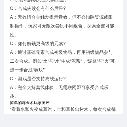
Q：合成失败会有什么后果?
A：无效组合会触发提示音效，但不会扣除资源或限
制操作，玩家可无限次尝试不同组合，探索全部可能
性。
Q：如何解锁更高级的元素?
A：通过基础元素合成初级物品，再用初级物品参与
二次合成。例如“土”与“水”生成“泥浆”，“泥浆”与“火”可
进一步合成“砖块”。
Q：游戏是否支持离线运行?
A：完全支持离线体验，无需联网即可享受合成乐
趣。
简单的炼金术玩家测评
“看着水和火变成蒸汽，土和草长出树木，每次合成都
有种当造物主的快乐，特别治愈!”
“玩着玩着就学了好多冷知识，原来闪电和沙漠能合成