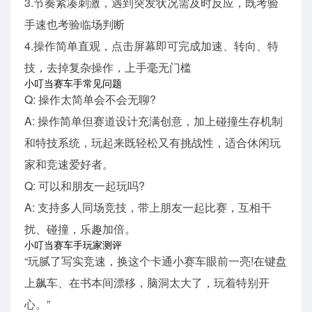
3.节奏紧凑刺激，遇到突发状况需及时反应，既考验
手速也考验临场判断
4.操作简单直观，点击屏幕即可完成加速、转向、特
技，去掉复杂操作，上手毫无门槛
小叮当赛车手常见问题
Q: 操作太简单会不会无聊?
A: 操作简单但赛道设计充满创意，加上碰撞生存机制
和特技系统，玩起来既轻松又有挑战性，适合休闲玩
家和竞速爱好者。
Q: 可以和朋友一起玩吗?
A: 支持多人同场竞技，带上朋友一起比赛，互相干
扰、碰撞，乐趣加倍。
小叮当赛车手玩家测评
“玩腻了写实竞速，换这个卡通小赛车眼前一亮!在键盘
上飙车、在书本间漂移，脑洞太大了，玩着特别开
心。”