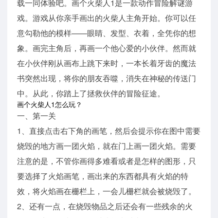
载一同体验吧。画个火柴人1是一款动作冒险解谜游
戏。游戏从你亲手画出的火柴人主角开始。你可以任
意勾勒他的模样——眼睛、发型、衣着，全凭你的想
象。画完主角后，再画一个他心爱的小伙伴。然而就
在小伙伴刚从画布上跳下来时，一本长着牙齿的魔法
书突然出现，将你的朋友吞噬，消失在神秘的传送门
中。从此，你踏上了拯救伙伴的冒险征途。
画个火柴人1怎么玩？
一、第一关
1、直接点击右下角的画笔，然后会提示你在图中需要
烧毁的地方画一团火焰，就在门上画一团火焰。需要
注意的是，不管你画得多难看或者是怎样的图形，只
要选择了火焰画笔，画出来的东西都具有火焰的特
效，将火焰画在栅栏上，一会儿栅栏就会被烧毁了。
2、还有一点，在烧毁物品之后还会有一些残余的火