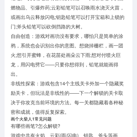
燃物品、引爆炸药;云彩铅笔可以召唤雨水浇灭火苗，
或画出乌云释放闪电;钥匙铅笔可以打开宝箱和上锁的
门;斧头铅笔可以砍倒挡路的大树。
自由创造：游戏对画功没有要求，哪怕只是简单的涂
鸦，系统也会识别出你的意图。想烧掉栅栏，画一团
火;想引开蜜蜂，在花苗处画朵云下雨;想对付喷火巨
龙，用闪电劈它——只要你想得到，铅笔就能画得
出。
非线性探索：游戏包含14个主线关卡外加一个隐藏奖
励关卡，但玩法是非线性的——下一个解锁的关卡取
决于你攻克当前环境的方法。每一关都隐藏着各种秘
密和成就，值得反复探索。
画个火柴人1常见问题
有哪些画笔?怎么解锁?
游戏中共有火焰、云彩(雨/闪电)、钥匙、斧头等画