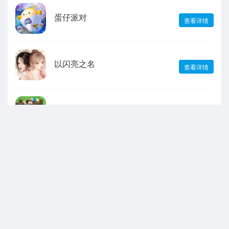
蛋仔派对
查看详情
以闪亮之名
查看详情
我的世界
查看详情
声明：本站所有游戏和文章来自互联网 如有异议 请与本站联系 本站为非赢利性
网站 不接受任何赞助 转载需标注!
抵制不良游戏软件，拒绝盗版。 注意自我保护，谨防受骗上当。 适度娱乐益
脑，沉迷伤身。合理安排时间，享受健康生活。
网站备案编号:
苏ICP备2024140419号
|
湘公网安备43011102000292号