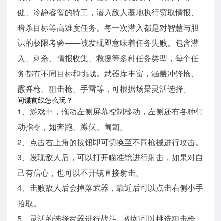
健、冷静睿智的特工，潜入敌人基地执行窃取情报、
暗杀目标等高难度任务。每一次潜入都是对智慧与胆
识的极限考验——被发现即意味着任务失败。包含潜
入、刺杀、情报收集、救援等多种任务类型，每个任
务都有不同目标和挑战。武器库丰富，涵盖冲锋枪、
霰弹枪、狙击枪、手雷等，可根据场景灵活选择。
间谍前线怎么玩？
1、游戏中，拖动左侧屏幕控制移动，左侧还有各种行
动指令，如奔跑、蹲伏、匍匐。
2、点击右上角的按钮即可切换至不同枪械进行攻击。
3、发现敌人后，可以打开瞄准镜进行射击，如果对自
己有信心，也可以不开镜直接射击。
4、击败敌人后会掉落武器，靠近后可以点击右侧小手
拾取。
5、灵活的选择武器进行战斗，例如可以挑选狙击枪，