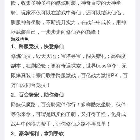
险，收集多种多样的酷炫时装，神奇百变的天神坐
骑。玩家不仅可以在游戏中修仙，还可以结识仙侣，
驯服神兽坐骑，不断提升实力，在战斗中成长，用神
器武装自己，一步步走向修仙界的巅峰！
游戏特色
1、跨服竞技，快意修仙
修炼仙技，毁天灭地；宝塔寻宝，闯关赠礼；高强度
副本，狂刷经验；更有奇遇探索，世界boss争夺，无
限爆真装；宗门联手跨服激战，百亿战力激情PK，百
万仙友同台竞技！
2、百变骑宠，助你修仙
降妖伏魔路，百变骑宠伴你行！多样酷炫坐骑、伙伴
等你来拿，可谓是既卖的了萌，又打得了怪，化身成
战斗中的得力帮手，让你修仙之路不再孤单！
3、豪华福利，拿到手软