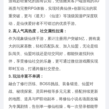
游戏必轻量化的固有认知，凭借媲美客户端游戏的3D
画质与完整RPG体验，实现经典仙侠+创新玩法的双
重突破，更与《遮天》《仙逆》等顶级国漫IP深度联
动，是仙侠爱好者不可错过的优质手游。
2. 高人气高热度，社交属性拉满：
作为现象级仙侠手游，累计注册用户突破5亿，拥有庞
大的玩家基数，轻松匹配队友、加入仙盟，无论是组
队闯关、仙盟对战还是结交同好，都能快速找到伙
伴，享受修仙社交的乐趣，更可通过微信游戏圈实现
即时互动，打通跨服社交壁垒。
3. 玩法丰富不单调：
融合了修行历练、BOSS挑战、装备锻造、仙盟对
战、秘境探索、灵田种植等多元元素，搭配持续更新
的地图、道具与IP联动副本，将修仙小说名场面改编
为专属剧情，告别单一修仙枯燥，每一次登录都能带