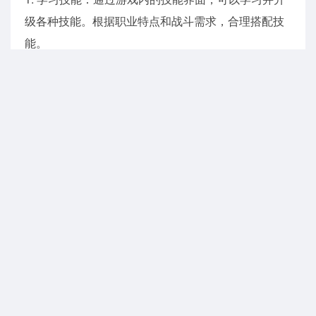
级各种技能。根据职业特点和战斗需求，合理搭配技
能。
2. 技能组合：不同的技能组合可以产生不同的效果，
玩家可以通过尝试和摸索，找到适合自己的技能搭
配。
下载入口：
https://www.kxdw.com/android/133299.html
内容收集自互联网，请玩家自行甄别。
猜你喜欢
潮汐守望者
查看详情