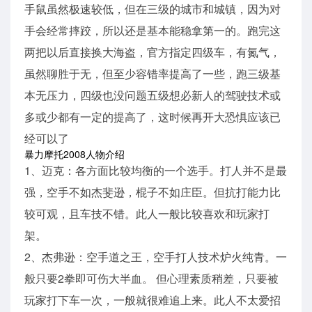
手鼠虽然极速较低，但在三级的城市和城镇，因为对
手会经常摔跤，所以还是基本能稳拿第一的。跑完这
两把以后直接换大海盗，官方指定四级车，有氮气，
虽然聊胜于无，但至少容错率提高了一些，跑三级基
本无压力，四级也没问题五级想必新人的驾驶技术或
多或少都有一定的提高了，这时候再开大恐惧应该已
经可以了
暴力摩托2008人物介绍
1、迈克：各方面比较均衡的一个选手。打人并不是最
强，空手不如杰斐逊，棍子不如庄臣。但抗打能力比
较可观，且车技不错。此人一般比较喜欢和玩家打
架。
2、杰弗逊：空手道之王，空手打人技术炉火纯青。一
般只要2拳即可伤大半血。 但心理素质稍差，只要被
玩家打下车一次，一般就很难追上来。此人不太爱招