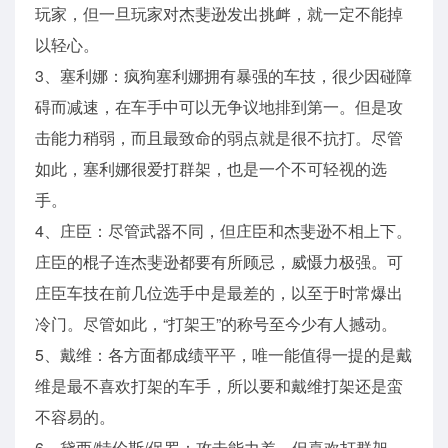
玩家，但一旦玩家对杰斐逊发出挑衅，就一定不能掉
以轻心。
3、塞利娜：疯狗塞利娜拥有暴强的车技，很少因碰障
碍而减速，在车手中可以无争议地排到第一。但是攻
击能力稍弱，而且最致命的弱点就是很不抗打。尽管
如此，塞利娜很爱打群架，也是一个不可轻视的选
手。
4、庄臣：尽管武器不同，但庄臣和杰斐逊不相上下。
庄臣的棍子连杰斐逊都要有所顾忌，威慑力极强。可
庄臣车技在前几位选手中是最差的，以至于时常爆出
冷门。尽管如此，“打架王”的称号至今少有人撼动。
5、戴维：各方面都成绩平平，唯一能值得一提的是戴
维是最不喜欢打架的车手，所以要和戴维打架还是蛮
不容易的。
6、黛西/特伦斯/保罗：攻击能力差，但喜欢打群架。